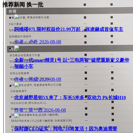
推荐新闻
换一批
阿维塔07L限时权益价21.99万起，张凌赫成首位车主
作者：卢奇
2026-08-08
全新一代smart精灵1号 以“三电两智”破壁重新定义豪华
智能小车
作者：韩威
2026-08-08
北京越野星钽5X来了：车长5米多+双动力 Pk长城H10
作者：莫一西
2026-08-08
保时捷CEO证实：纯电718将复活！因为奥迪需要