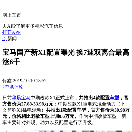
网上车市
去APP了解更多精彩汽车信息
打开APP
<
新闻
宝马国产新X1配置曝光 换7速双离合最高
涨6千
何鑫
2019-10-10 18:55
273条评论
日前
华晨宝马
中期改款X1正式上市，
共推出4款配置
车型
，官
方售价为27.88-33.98万元；
中期改款X1插电式混合动力（下
文简称X1插电混动）
共推出1款配置车型，
官方售价为39.98万
元，价格相比老款车型上调0.6万元。
作为中期改款车型，新
车主要针对外观、动力以及配置进行了升级。