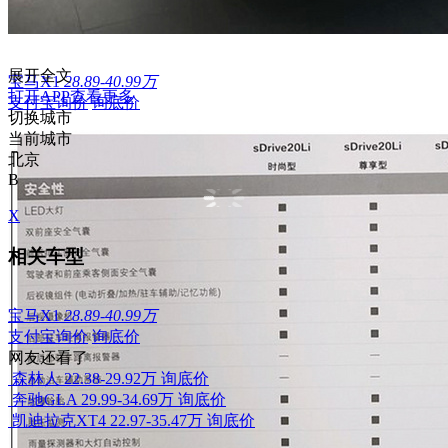
展开全文
宝马X1
28.89-40.99万
打开APP查看更多
支付宝询价
询底价
切换城市
当前城市
北京
B
X
相关车型
宝马X1
28.89-40.99万
支付宝询价
询底价
网友还看了
森林人
22.38-29.92万
询底价
奔驰GLA
29.99-34.69万
询底价
凯迪拉克XT4
22.97-35.47万
询底价