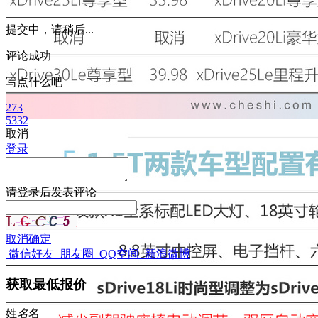
提交中，请稍后...
评论成功
写点什么吧
273
5332
取消
登录
请
登录
后发表评论
取消
确定
微信好友
朋友圈
QQ空间
新浪微博
获取最低报价
姓
名
名