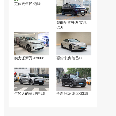
定位更年轻 迈腾
智能配置升级 零跑
C16
实力派新秀 eπ008
强势来袭 智己L6
年轻人的菜 理想L6
全新升级 深蓝G318