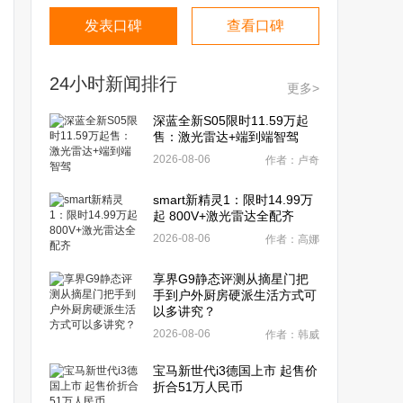
发表口碑
查看口碑
24小时新闻排行
更多>
深蓝全新S05限时11.59万起
售：激光雷达+端到端智驾
2026-08-06
作者：卢奇
smart新精灵1：限时14.99万
起 800V+激光雷达全配齐
2026-08-06
作者：高娜
享界G9静态评测从摘星门把
手到户外厨房硬派生活方式可
以多讲究？
2026-08-06
作者：韩威
宝马新世代i3德国上市 起售价
折合51万人民币