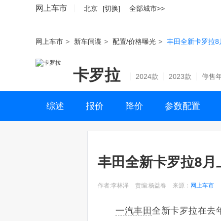
网上车市
北京
[切换]
全部城市>>
网上车市
>
新车间谍
>
配置/价格曝光
>
丰田全新卡罗拉8
卡罗拉
2024款
2023款
停售
综述
报价
降价
参数配置
丰田全新卡罗拉8月
作者:李林泽
责编:杨益春
来源：
网上车市
一汽丰田
全新卡罗拉在去