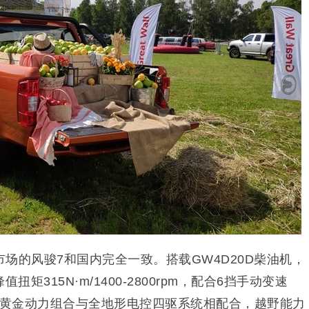
场的风骏7和国内完全一致。搭载GW4D20D柴油机，
峰值扭矩315N·m/1400-2800rpm，配合6挡手动变速
。黄金动力组合与全地形电控四驱系统相配合，越野能力