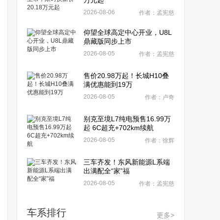
万元起
2026-08-06
作者：孟宪慈
仰望全球高定中心开业，U8L
鼎藏版同步上市
2026-08-05
作者：孟宪慈
售价20.98万起！长城H10叠
满优惠能到19万
2026-08-05
作者：卢奇
别克至境L7纯电预售16.99万
起 6C超充+702km续航
2026-08-05
作者：徐辉
三车齐发！东风新能源L系端
出满配全“家”福
2026-08-05
作者：孟宪慈
车系排行
更多>