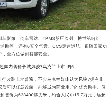
车影像、倒车雷达、TPMS胎压监测、博世第9代
车辅助等，还有6安全气囊、
CC
S定速巡航、跟随回家功
护，全方位做到智能安全。
进行改装非常普遍，不少乌克兰媒体认为风骏7拥有非
家后可以任意改装，能够成为商业用户的优秀助手。值
售价为638400赫夫米，约合人民币15.7万元，远超