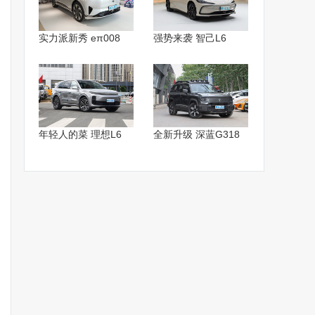
实力派新秀 eπ008
强势来袭 智己L6
年轻人的菜 理想L6
全新升级 深蓝G318