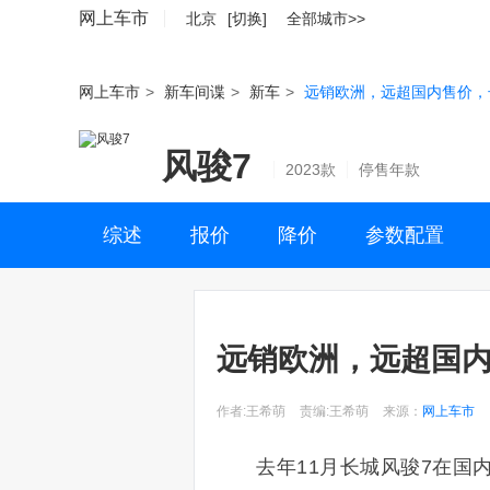
网上车市
北京
[切换]
全部城市>>
网上车市
>
新车间谍
>
新车
>
远销欧洲，远超国内售价，
风骏7
2023款
停售年款
综述
报价
降价
参数配置
远销欧洲，远超国内
作者:王希萌
责编:王希萌
来源：
网上车市
去年11月长城风骏7在国