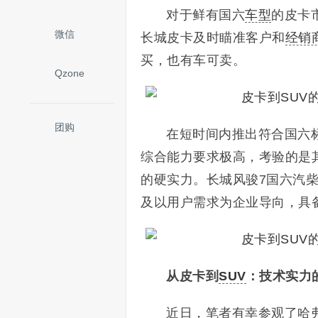
对于鲜有国六
车型
的皮卡
微信
长城皮卡及时瞄准客户和
经销
买，也有车可卖。
Qzone
团购
在短时间内推出符合国六
综合能力要求极高，考验的是
的硬实力。长城风骏7国六汽
及以用户需求为企业导向，具
从皮卡到
SUV
：技术实力
近日，笔者有幸参观了哈