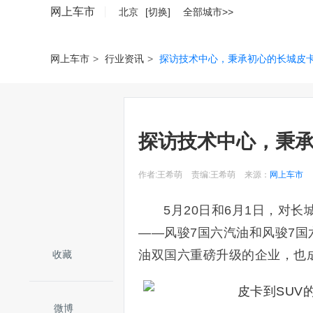
网上车市
北京
[切换]
全部城市>>
网上车市
>
行业资讯
>
探访技术中心，秉承初心的长城皮
探访技术中心，秉
作者:王希萌
责编:王希萌
来源：
网上车市
5月20日和6月1日，对
——风骏7国六汽油和风骏7国
油双国六重磅升级的企业，也
收藏
微博