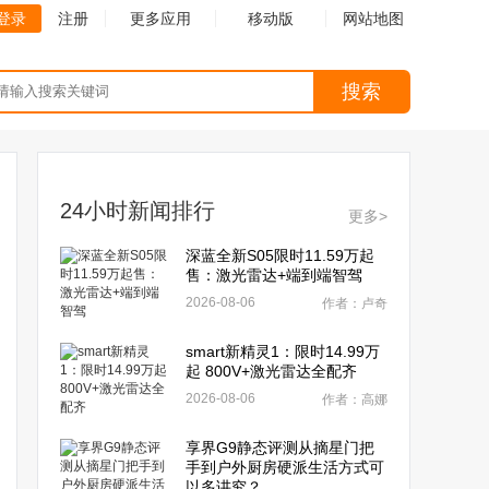
登录
注册
更多应用
移动版
网站地图
搜索
24小时新闻排行
更多>
深蓝全新S05限时11.59万起
售：激光雷达+端到端智驾
2026-08-06
作者：卢奇
smart新精灵1：限时14.99万
起 800V+激光雷达全配齐
2026-08-06
作者：高娜
享界G9静态评测从摘星门把
手到户外厨房硬派生活方式可
以多讲究？