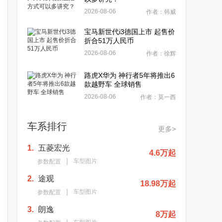
2026-08-06
作者：韩威
宝马新世代i3德国上市 起售价
折合51万人民币
2026-08-06
作者：徐辉
路虎X华为 神行者5年将推出6
款越野车 全球销售
2026-08-06
作者：莫一西
车系排行
更多>
1.
五菱宏光
4.6万起
车型图片
参数配置
2.
途观
18.98万起
车型图片
参数配置
3.
朗逸
8万起