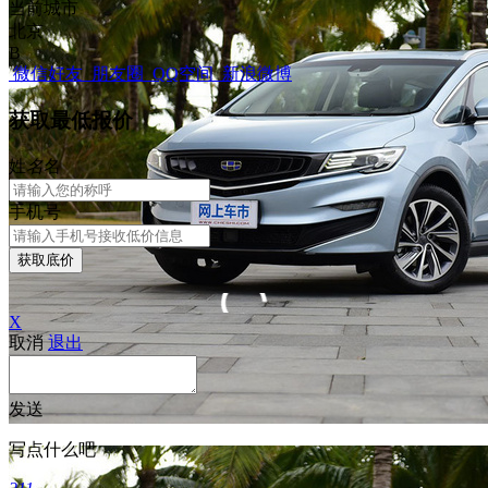
当前城市
北京
B
微信好友
朋友圈
QQ空间
新浪微博
获取最低报价
姓
名
名
手机号
获取底价
X
取消
退出
发送
写点什么吧