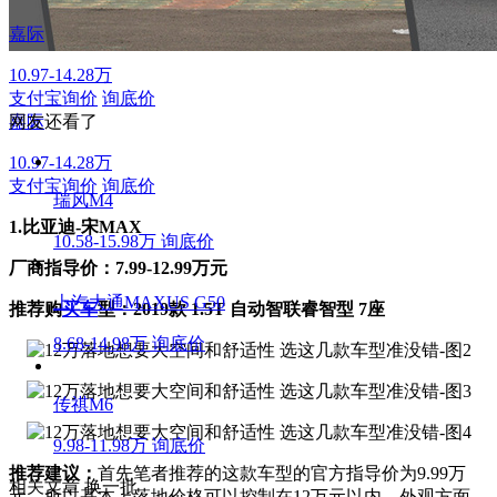
嘉际
10.97-14.28万
支付宝询价
询底价
嘉际
网友还看了
10.97-14.28万
支付宝询价
询底价
瑞风M4
1.比亚迪-宋MAX
10.58-15.98万
询底价
厂商指导价：7.99-12.99万元
上汽大通MAXUS G50
推荐购
买车
型：2019款 1.5T 自动智联睿智型 7座
8.68-14.98万
询底价
传祺M6
9.98-11.98万
询底价
推荐建议：
首先笔者推荐的这款车型的官方指导价为9.99万
相关文章
换一批
元，所以基本上落地价格可以控制在12万元以内，外观方面，