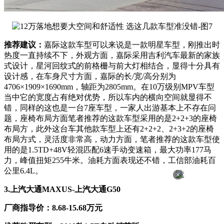
推荐建议：
嘉际这款车型可以来说是一款明星车型，刚推出时
热度一直持续不下，外观方面，嘉际采用吉利汽车最新的家族
式设计，星河回纹式的前格栅与前大灯相结合，显得十分具有
设计感，在车身尺寸方面，嘉际的长/宽/高分别为
4706×1909×1690mm，轴距为2805mm。在10万级别MPV车型
当中它的宽度占有绝对优势，所以车内的横向空间就显得不
错，同样的这也是一台7座车型，一家人出游基本上不存在问
题，座椅布局方面笔者推荐的这款车型采用的是2+2+3的座椅
布局方，此外这台车其他款车型上还有2+2+2、2+3+2的座椅
布局方式，灵活度非常高，动力方面，笔者推荐的这款车型使
用的是1.5TD+48V轻混匹配6速手动变速箱，最大功率177马
力，峰值扭矩255牛米。油耗方面表现还不错，工信部油耗百
公里6.4L。
×
3.上汽大通MAXUS-上汽大通G50
厂商指导价：8.68-15.68万元