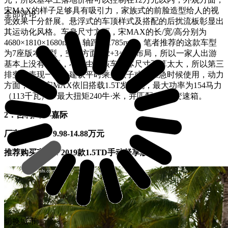
宋MAX的样子足够具有吸引力，家族式的前脸造型给人的视
全部评论
觉效果十分舒展。悬浮式的车顶样式及搭配的后扰流板彰显出
其运动化风格。车身尺寸方面，宋MAX的长/宽/高分别为
4680×1810×1680mm，轴距为2785mm，笔者推荐的这款车型
为7座版本车型，空间方面为2+3+2的布局，所以一家人出游
基本上没有问题，不过由于该车整体尺寸不算太大，所以第三
排空间表现一般，建议平时乘坐孩子或者应急时候使用，动力
方面，这款宋MAX依旧搭载1.5T发动机，最大功率为154马力
（113千瓦），最大扭矩240牛·米，并匹配6DCT变速箱。
2．吉利汽车-嘉际
厂商指导价：9.98-14.88万元
推荐购买车型：2019款1.5TD手动舒享版
切换城市