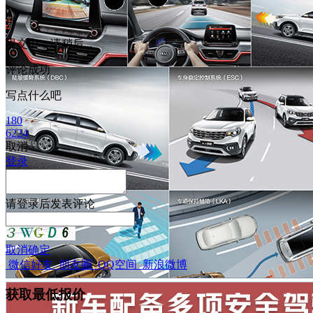
提交中，请稍后...
评论成功
写点什么吧
180
6224
取消
登录
请
登录
后发表评论
取消
确定
微信好友
朋友圈
QQ空间
新浪微博
获取最低报价