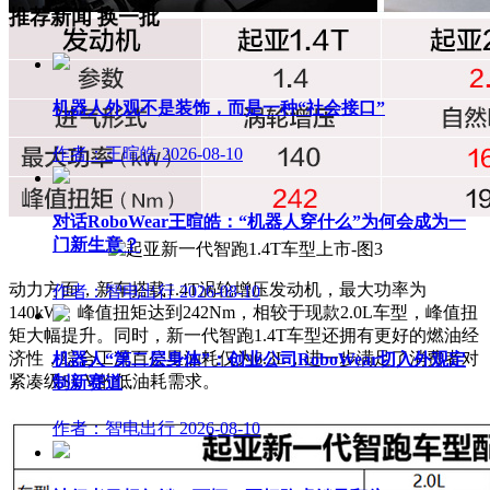
推荐新闻
换一批
机器人外观不是装饰，而是一种“社会接口”
作者：王暄皓
2026-08-10
对话RoboWear王暄皓：“机器人穿什么”为何会成为一
门新生意？
动力方面，新车搭载1.4T涡轮增压发动机，最大功率为
作者：智电出行
2026-08-10
140kW，峰值扭矩达到242Nm，相较于现款2.0L车型，峰值扭
矩大幅提升。同时，新一代智跑1.4T车型还拥有更好的燃油经
济性，综合工况百公里油耗仅为6.3L，进一步满足了消费者对
机器人“第二层身体”：创业公司RoboWear切入外观定
紧凑级SUV的低油耗需求。
制新赛道
作者：智电出行
2026-08-10