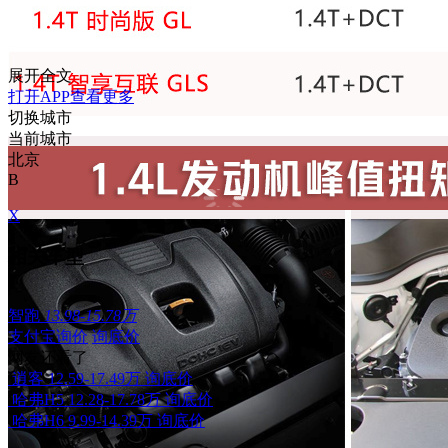
展开全文
打开APP查看更多
切换城市
当前城市
北京
B
X
相关车型
智跑
13.98-15.78万
支付宝询价
询底价
网友还看了
逍客
12.59-17.49万
询底价
哈弗H5
12.28-17.78万
询底价
哈弗H6
9.99-14.39万
询底价