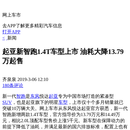
网上车市
去APP了解更多精彩汽车信息
打开APP
<
新闻
起亚新智跑1.4T车型上市 油耗大降13.79
万起售
齐泉泉
2019-3-06 12:10
180条评论
新一代
智跑
是
东风
悦达
起亚
专为中国市场打造的紧凑型
SUV
，也是起亚旗下的明星
车型
，上市仅十个多月销量就已
突破10万辆大关。网上车市从东风悦达起亚官方获悉，新一代
智跑新增两款1.4T车型，官方指导价为
13.79万元和
14.49万
元，相比2.0L顶配车型售价上涨5千元。新车型
在保障动力的
前提下降低了油耗，并满足最新的国六排放标准，配置上也有