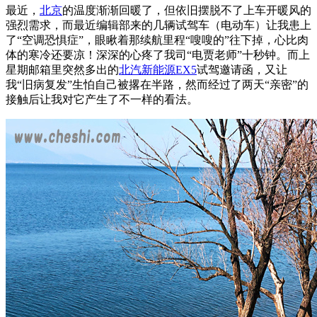
最近，
北京
的温度渐渐回暖了，但依旧摆脱不了上车开暖风的
强烈需求，而最近编辑部来的几辆试驾车（电动车）让我患上
了“空调恐惧症”，眼瞅着那续航里程“嗖嗖的”往下掉，心比肉
体的寒冷还要凉！深深的心疼了我司“电贾老师”十秒钟。而上
星期邮箱里突然多出的
北汽新能源EX5
试驾邀请函，又让
我“旧病复发”生怕自己被撂在半路，然而经过了两天“亲密”的
接触后让我对它产生了不一样的看法。