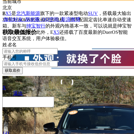
当前城市
北京
E
X5
是
北汽新能源
旗下的一款紧凑型电动
SUV
，搭载最大输出
B
微信好友
朋友圈
QQ空间
新浪微博
功率为160kW的永磁同步电机，并匹配固定齿比单速自动变速
箱。新车与
绅宝智行
的外观内饰基本一致，可以说就是绅宝智
获取最低报价
行的纯电版本。此外，E
X5
还搭载了百度最新的DuerOS智能
语音交互系统，用户体验极佳。
姓
名
名
手机号
获取底价
X
取消
退出
发送
写点什么吧
141