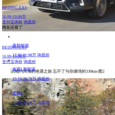
BEIJING-EX5
16.99-19.99万
支付宝询价
询底价
网友还看了
唐新能源
BEIJING-EX5
17.98-21.98万
询底价
16.99-19.99万
支付宝询价
询底价
途观L新能源
19.19-20.79万
询底价
途胜L
15.98-20.78万
询底价
相关文章
换一批