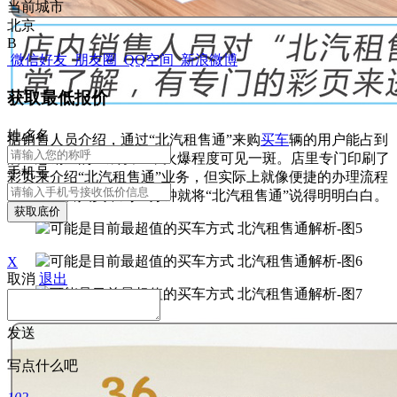
当前城市
北京
B
微信好友
朋友圈
QQ空间
新浪微博
获取最低报价
姓
名
名
据销售人员介绍，通过“北汽租售通”来购
买车
辆的用户能占到
店里总销量的三成以上，火爆程度可见一斑。店里专门印刷了
手机号
彩页来介绍“北汽租售通”业务，但实际上就像便捷的办理流程
一样，销售人员不到三分钟就将“北汽租售通”说得明明白白。
获取底价
X
取消
退出
发送
写点什么吧