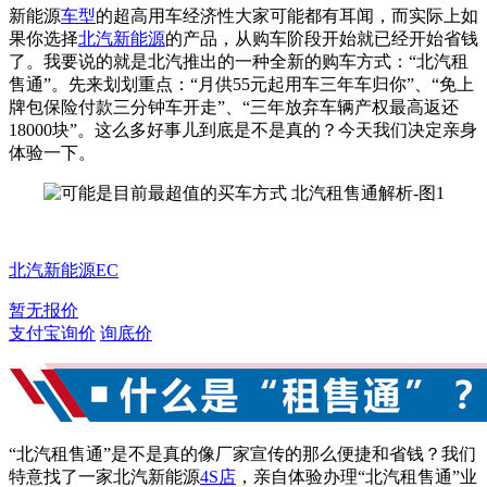
新能源
车型
的超高用车经济性大家可能都有耳闻，而实际上如
果你选择
北汽新能源
的产品，从购车阶段开始就已经开始省钱
了。我要说的就是北汽推出的一种全新的购车方式：“北汽租
售通”。先来划划重点：“月供55元起用车三年车归你”、“免上
牌包保险付款三分钟车开走”、“三年放弃车辆产权最高返还
18000块”。这么多好事儿到底是不是真的？今天我们决定亲身
体验一下。
北汽新能源EC
暂无报价
支付宝询价
询底价
“北汽租售通”是不是真的像厂家宣传的那么便捷和省钱？我们
特意找了一家北汽新能源
4S店
，亲自体验办理“北汽租售通”业