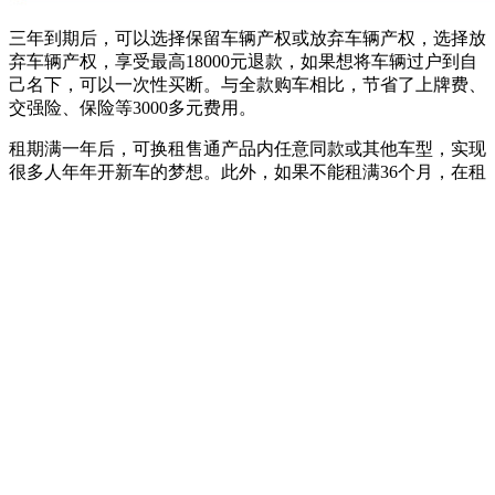
三年到期后，可以选择保留车辆产权或放弃车辆产权，选择放
弃车辆产权，享受最高18000元退款，如果想将车辆过户到自
己名下，可以一次性买断。与全款购车相比，节省了上牌费、
交强险、保险等3000多元费用。
租期满一年后，可换租售通产品内任意同款或其他车型，实现
很多人年年开新车的梦想。此外，如果不能租满36个月，在租
期满12个月的情况下，还可以选择退租。看到这相信大家
对“北汽租售通”有了一定的了解，下面我们就一起去体验一下
其宣传的
“免上牌包保险付款三分钟车开走”到底是怎样实现的
吧。