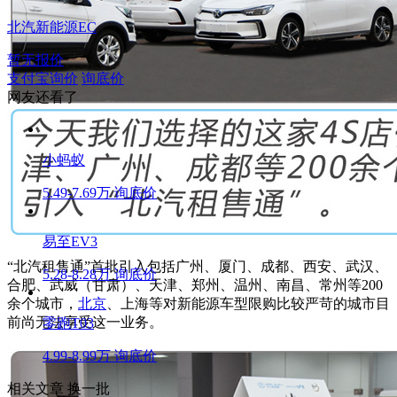
北汽新能源EC
暂无报价
支付宝询价
询底价
网友还看了
小蚂蚁
5.49-7.69万
询底价
易至EV3
“北汽租售通”首批引入包括广州、厦门、成都、西安、武汉、
5.28-8.28万
询底价
合肥、武威（甘肃）、天津、郑州、温州、南昌、常州等200
余个城市，
北京
、上海等对新能源车型限购比较严苛的城市目
前尚无法享受这一业务。
零跑T03
4.99-8.99万
询底价
相关文章
换一批