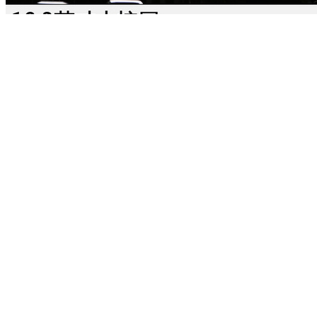
不得不承认，这一代奔驰的内饰设计语言实在是太过惊艳，双
12.3英寸液晶屏搭配上典雅内饰的设计，并不显得突兀大胆反
而是增添了科技感；而宝马，在超轻量化CLAR平台上打造的
全新一代车型，其内饰质感也都有了天翻地覆的变化。所以，
两车内饰的情况与外观也差不多，好与坏仍要因人而异。