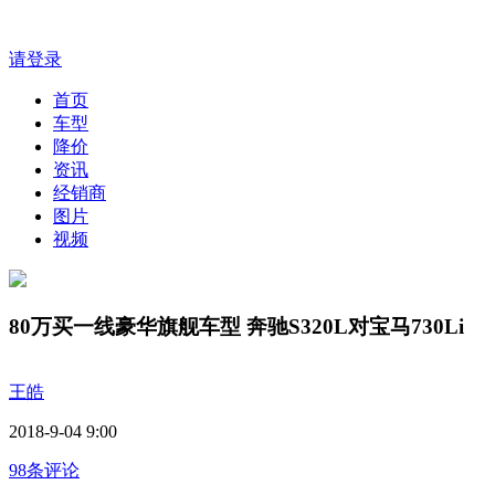
请登录
首页
车型
降价
资讯
经销商
图片
视频
80万买一线豪华旗舰车型 奔驰S320L对宝马730Li
王皓
2018-9-04 9:00
98条评论