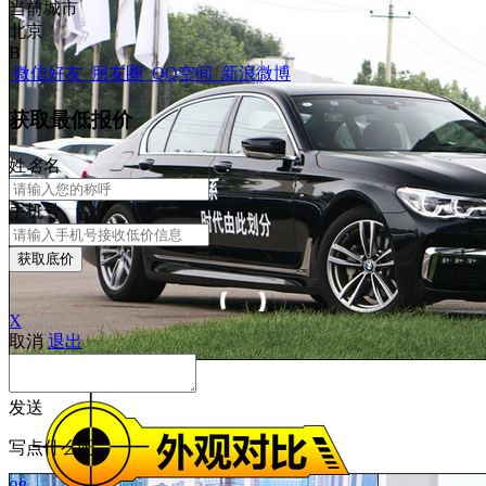
当前城市
北京
B
微信好友
朋友圈
QQ空间
新浪微博
获取最低报价
姓
名
名
手机号
获取底价
X
取消
退出
发送
写点什么吧