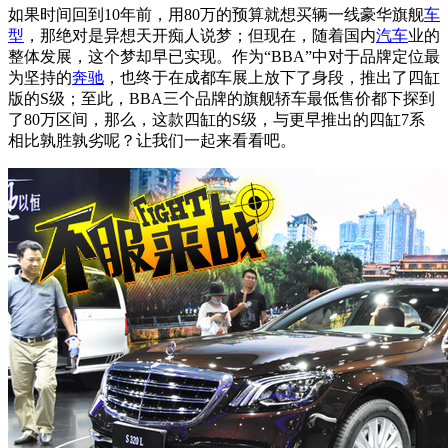
如果时间回到10年前，用80万的预算就想买辆一线豪华旗舰
车
型
，那绝对是异想天开痴人说梦；但现在，随着国内
汽车
业的
整体发展，这个梦却早已实现。作为“BBA”中对于品牌定位最
为坚持的
奔驰
，也终于在成都车展上放下了身段，推出了四缸
版的S级；至此，BBA三个品牌的旗舰轿车最低售价都下探到
了80万区间，那么，这款四缸的S级，与更早推出的四缸7系
相比孰胜孰劣呢？让我们一起来看看吧。