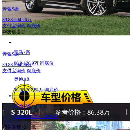
奔驰S级
89.88-204.26万
支付宝询价
询底价
网友还看了
宝马7系
奔驰S级
80.8-126.9万
询底价
89.88-204.26万
支付宝询价
询底价
奥迪A8
78.98-207.68万
询底价
奔驰S级
89.88-204.26万
询底价
相关文章
换一批