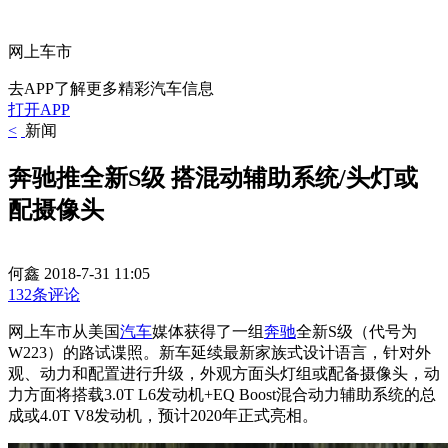
网上车市
去APP了解更多精彩汽车信息
打开APP
<
新闻
奔驰推全新S级 搭混动辅助系统/头灯或
配摄像头
何鑫
2018-7-31 11:05
132条评论
网上车市从美国
汽车
媒体获得了一组
奔驰
全新S级（代号为
W223）的路试谍照。新车延续最新家族式设计语言，针对外
观、动力和配置进行升级，外观方面头灯组或配备摄像头，动
力方面将搭载3.0T L6发动机+EQ Boost混合动力辅助系统的总
成或4.0T V8发动机，预计2020年正式亮相。