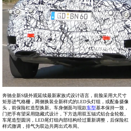
奔驰全新S级外观延续最新家族式设计语言，前脸采用大尺寸
矩形进气格栅，两侧换装全新样式的LED头灯组，或配备摄像
头，前保险杠造型换新。车身侧面与现款
车型
基本保持一致，
门把手有望采用隐藏式设计，下方选用双五辐式铝合金轮毂。
车尾造型圆润，LED尾灯组内部结构经过重新调整，后保险杠
样式微调，排气为双边共两出式布局。