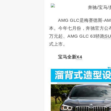
AMG GLC是梅赛德斯-
本。今年七月份，奔驰官方公布A
万元起、
AMG GLC 63轿跑
S
式上市。
宝马全新
X4