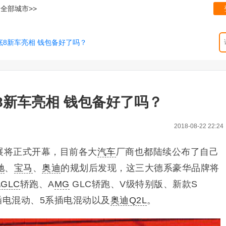
全部城市>>
底8新车亮相 钱包备好了吗？
8新车亮相 钱包备好了吗？
2018-08-22 22:24
车展将正式开幕，目前各大
汽车
厂商也都陆续公布了自己
驰
、
宝马
、
奥迪
的规划后发现，这三大
德系豪华品牌将
GLC
轿跑、A
MG
GLC轿跑、V级特别版、新款S
插电混动、5系插电混动以及
奥迪Q2L
。