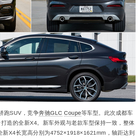
轿跑SUV，竞争
奔驰GLC
Coupe
等车型。此次成都车
台打造的全新
X4。新车外观与老款车型保持一致，整体
全新
X4长宽高分别为4752×1918×1621mm，轴距达到