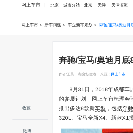
网上车市
北京
城市分站：
北京
天津
天津滨海
网上车市
>
新车间谍
>
车企新车规划
>
奔驰/宝马/奥迪月
奔驰/宝马/奥迪月底
作者:王晨
责编:杨益春
来源：
网上车市
8月31日，2018年成都
的参展计划。网上车市梳理
奔
推出多达8款新
车型
，包括
奔驰
收藏
320L、
宝马
全新
X4
、新款
X1
微博