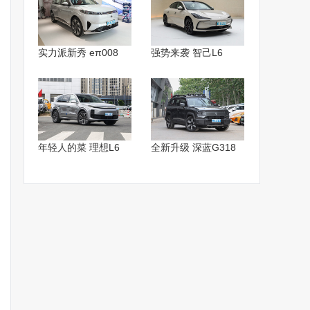
实力派新秀 eπ008
强势来袭 智己L6
年轻人的菜 理想L6
全新升级 深蓝G318