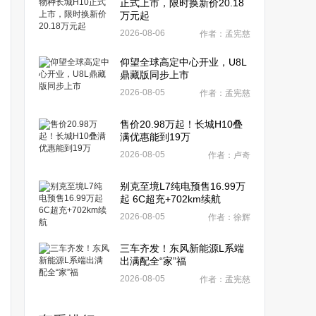
正式上市，限时换新价20.18
万元起
2026-08-06
作者：孟宪慈
仰望全球高定中心开业，U8L
鼎藏版同步上市
2026-08-05
作者：孟宪慈
售价20.98万起！长城H10叠
满优惠能到19万
2026-08-05
作者：卢奇
别克至境L7纯电预售16.99万
起 6C超充+702km续航
2026-08-05
作者：徐辉
三车齐发！东风新能源L系端
出满配全“家”福
2026-08-05
作者：孟宪慈