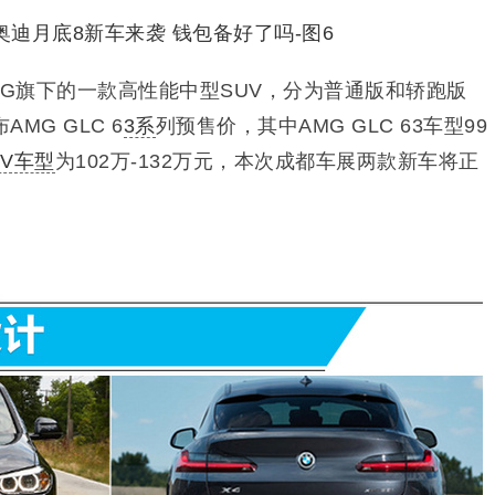
AMG旗下的一款高性能中型SUV，分为普通版和轿跑版
MG GLC 6
3系
列预售价，其中
AMG GLC 63车型9
9
UV车型
为
102万-132万元，本次
成都车展两款新车将正