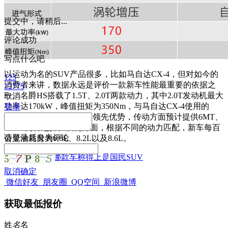
提交中，请稍后...
评论成功
写点什么吧
以运动为名的SUV产品很多，比如马自达CX-4，但对如今的
123
消费者来讲，数据永远是评价一款新车性能最重要的依据之
12775
一。名爵HS搭载了1.5T、2.0T两款动力，其中2.0T发动机最大
取消
功率达170kW，峰值扭矩为350Nm，与马自达CX-4使用的
登录
2.5L发动机相比拥有大幅领先优势，传动方面预计提供6MT、
7DCT两种选择。油耗方面，根据不同的动力匹配，新车每百
请
登录
后发表评论
公里油耗分为6.8L、8.2L以及8.6L。
大家都在看：
哪款车称得上是国民SUV
取消
确定
微信好友
朋友圈
QQ空间
新浪微博
获取最低报价
姓
名
名