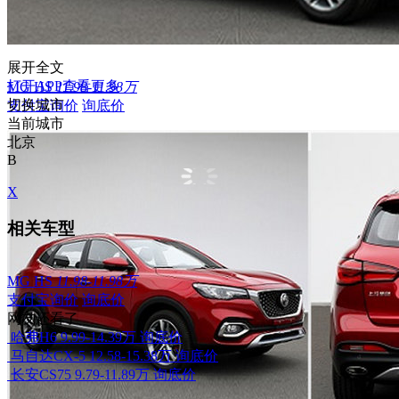
展开全文
打开APP查看更多
MG HS
11.98-11.98万
切换城市
支付宝询价
询底价
当前城市
北京
B
X
相关车型
MG HS
11.98-11.98万
支付宝询价
询底价
网友还看了
哈弗H6
9.99-14.39万
询底价
马自达CX-5
12.58-15.38万
询底价
长安CS75
9.79-11.89万
询底价