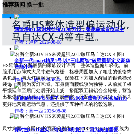
推荐新闻
换一批
阿维塔07L限时权益价21.99万起，张凌赫成首位车主
作者：卢奇
2026-08-08
全新一代smart精灵1号 以“三电两智”破壁重新定义豪华
HS延续了名爵最新的家族设计语言，整体造型偏年轻化。
前
智能小车
脸采用点阵式大尺寸进气格栅，格栅周围加入了粗壮的镀铬饰
条包裹，与大灯组融为一体。保险杠下方加入醒目的银色梯形
作者：韩威
2026-08-08
装饰，两侧为雾灯区域。车身侧面腰线较为独特，从前翼子板
平缓延伸至后门处后开始上扬，搭配双五辐铝合金轮毂，营造
出极强的运动感。车尾层次感丰富，另配有LED灯组。新车为
北京越野星钽5X来了：车长5米多+双动力 Pk长城H10
更好地营造运动气息，还提供了
五种样式的轮毂选装。
作者：莫一西
2026-08-08
尺寸方面，名爵HS长宽高分别为4574×1876
×
1664（带天线为
保时捷CEO证实：纯电718将复活！因为奥迪需要