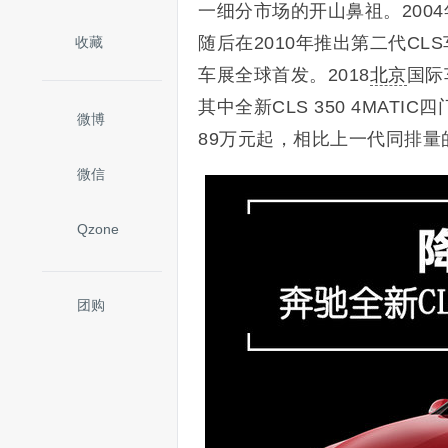
一细分市场的开山鼻祖。200
随后在2010年推出第二代CL
收藏
车展全球首发。2018
北京
国际
其中全新CLS 350 4MA
微博
89万元起，相比上一代同排量的4
微信
Qzone
团购