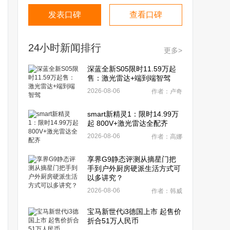
发表口碑
查看口碑
24小时新闻排行
更多>
深蓝全新S05限时11.59万起
售：激光雷达+端到端智驾
2026-08-06
作者：卢奇
smart新精灵1：限时14.99万
起 800V+激光雷达全配齐
2026-08-06
作者：高娜
享界G9静态评测从摘星门把
手到户外厨房硬派生活方式可
以多讲究？
2026-08-06
作者：韩威
宝马新世代i3德国上市 起售价
折合51万人民币