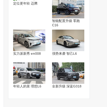
定位更年轻 迈腾
智能配置升级 零跑
C16
实力派新秀 eπ008
强势来袭 智己L6
年轻人的菜 理想L6
全新升级 深蓝G318