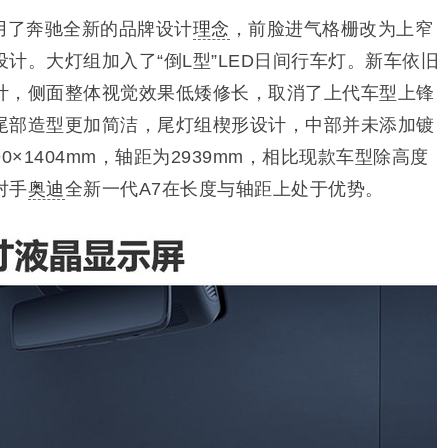
用了奔驰全新的品牌设计
理念
，前脸进气格栅改为上窄
计。大灯组加入了“倒L型”LED日间行车灯。
新车依旧
计，侧面整体视觉效果低矮修长，取消了上代车型上锋
尾部造型更加简洁，尾灯组楔形设计，中部并未添加镀
90×1404mm，轴距为2939mm，相比现款车型除高度
对手
奥迪
全新一代A7在长度与轴距上处于优势。