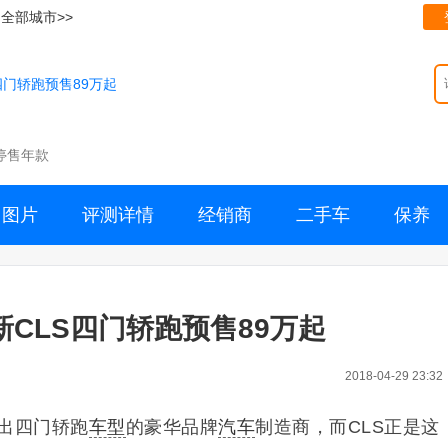
全部城市>>
四门轿跑预售89万起
停售年款
图片
评测详情
经销商
二手车
保养
新CLS四门轿跑预售89万起
2018-04-29 23:32
出四门轿跑
车型
的豪华品牌
汽车
制造商，而CLS正是这