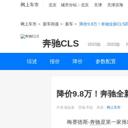
网上车市
北京
城市分站：
北京
天津
天津滨海
网上车市
>
新车间谍
>
新车
>
降价9.8万！奔驰全新CLS
奔驰CLS
2023款
2022款
综述
报价
降价
参数配置
降价9.8万！奔驰全
作者:杨益春
责编:李超
来源：
网上车市
梅赛德斯-
奔驰
是第一家推