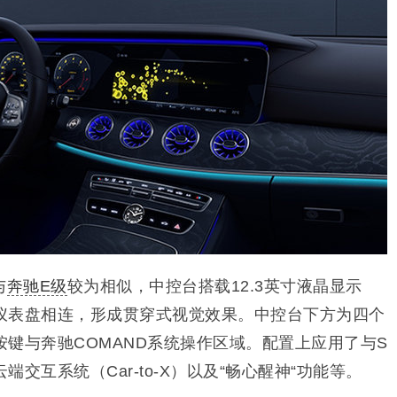
与
奔驰E级
较为相似，中控台搭载12.3英寸液晶显示
晶仪表盘相连，形成贯穿式视觉效果。中控台下方为四个
键与奔驰COMAND系统操作区域。配置上应用了与S
交互系统（Car-to‑X）以及“畅心醒神“功能等。