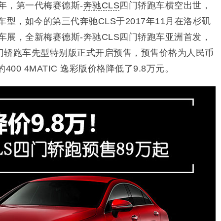
4年，第一代梅赛德斯-
奔驰CLS
四门轿跑车横空出世，
S车型，如今的第三代奔驰CLS于2017年11月在洛杉矶
车展，全新梅赛德斯-奔驰CLS四门轿跑车亚洲首发，
TIC四门轿跑车先型特别版正式开启预售，预售价格为人民币
00 4MATIC 逸彩版价格降低了9.8万元。