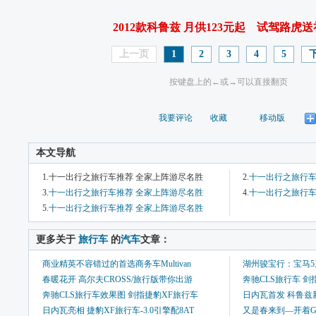
2012款科鲁兹 月供123元起
试驾路虎送
上一页
1
2
3
4
5
按键盘上的←或→可以直接翻页
我要评论
收藏
移动版
本文导航
1.十一出行之旅行车推荐 全家上阵游尽名胜
2.
十一出行之旅行车
3.
十一出行之旅行车推荐 全家上阵游尽名胜
4.
十一出行之旅行车
5.
十一出行之旅行车推荐 全家上阵游尽名胜
 更多关于 
旅行车
 的
汽车
文章：
商业精英不容错过的首选商务车Multivan
湖州骏宝行：宝马
春暖花开 高尔夫CROSS/旅行版带你出游
奔驰CLS旅行车 剑
奔驰CLS旅行车效果图 剑指捷豹XF旅行车
日内瓦首发 科鲁兹新
日内瓦亮相 捷豹XF旅行车-3.0引擎配8AT
又是春来到—开着Golf