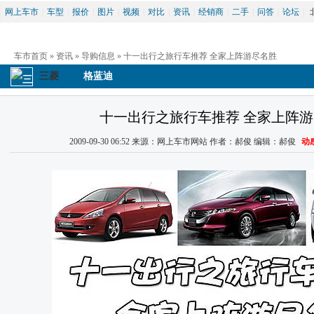
网上车市
|
车型
|
报价
|
图片
|
视频
|
对比
|
资讯
|
经销商
|
二手
|
问答
|
论坛
|
车市首页
 » 
资讯
 » 
导购信息
 » 十一出行之旅行车推荐 全家上阵游尽名胜
三菱
格蓝迪
十一出行之旅行车推荐 全家上阵
2009-09-30 06:52 来源：网上车市网站 作者：郝俊 编辑：郝俊 
动