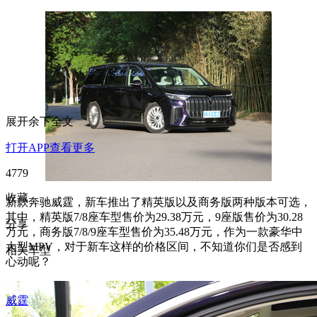
展开余下全文
打开APP查看更多
4779
收藏
新款奔驰威霆，新车推出了精英版以及商务版两种版本可选，
其中，精英版7/8座车型售价为29.38万元，9座版售价为30.28
分享
万元，商务版7/8/9座车型售价为35.48万元，作为一款豪华中
大型MPV，对于新车这样的价格区间，不知道你们是否感到
相关车型
心动呢？
威霆