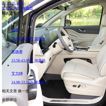
29.38-35.48万
支付宝询价
询底价
网友还看了
嘉华
28.99-34.09万
询底价
奥德赛
23.58-43.98万
询底价
艾力绅
24.98-33.18万
询底价
相关文章
换一批
全部评论