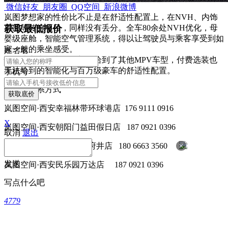
微信好友
朋友圈
QQ空间
新浪微博
岚图梦想家的性价比不止是在舒适性配置上，在NVH、内饰
获取最低报价
质感等传统项目，同样没有丢分。全车80余处NVH优化，母
婴级座舱，智能空气管理系统，得以让驾驶员与乘客享受到如
家一般的乘坐感受。
姓
名
名
性价比之上，岚图还额外给到了其他MPV车型，付费选装也
无法给到的智能化与百万级豪车的舒适性配置。
手机号
经销商联系方式
获取底价
岚图空间·西安幸福林带环球港店 176 9111 0916
X
岚图空间·西安朝阳门益田假日店 187 0921 0396
取消
退出
×
岚图空间·西安永宁门王府井店 180 6663 3560
发送
岚图空间·西安民乐园万达店 187 0921 0396
写点什么吧
4779