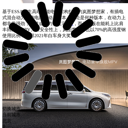
基于ESSA原生高端智能电动架构打造的岚图梦想家，有插电
式混合动力、纯电两种动力版本，不论是何种版本，在动力上
都非常强劲，加速成绩力压宝马
3系
，而低碳版在能耗上比肩
丰田混动MPV。在安全性上，岚图梦想家也以70%的高强度钢
使用比例，获得2021年白车身大奖。
切换城市
当前城市
北京
B