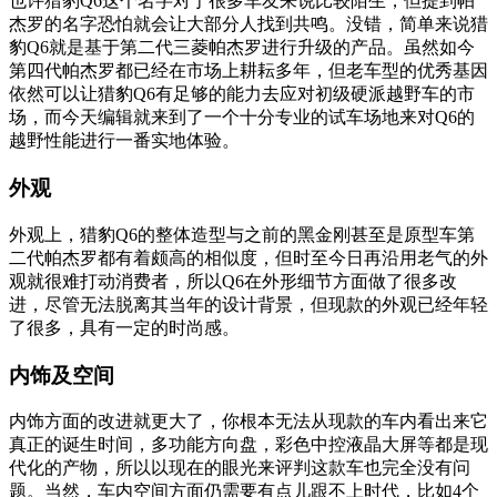
也许猎豹Q6这个名字对于很多车友来说比较陌生，但提到帕
杰罗的名字恐怕就会让大部分人找到共鸣。没错，简单来说猎
豹Q6就是基于第二代三菱帕杰罗进行升级的产品。虽然如今
第四代帕杰罗都已经在市场上耕耘多年，但老车型的优秀基因
依然可以让猎豹Q6有足够的能力去应对初级硬派越野车的市
场，而今天编辑就来到了一个十分专业的试车场地来对Q6的
越野性能进行一番实地体验。
外观
外观上，猎豹Q6的整体造型与之前的黑金刚甚至是原型车第
二代帕杰罗都有着颇高的相似度，但时至今日再沿用老气的外
观就很难打动消费者，所以Q6在外形细节方面做了很多改
进，尽管无法脱离其当年的设计背景，但现款的外观已经年轻
了很多，具有一定的时尚感。
内饰及空间
内饰方面的改进就更大了，你根本无法从现款的车内看出来它
真正的诞生时间，多功能方向盘，彩色中控液晶大屏等都是现
代化的产物，所以以现在的眼光来评判这款车也完全没有问
题。当然，车内空间方面仍需要有点儿跟不上时代，比如4个