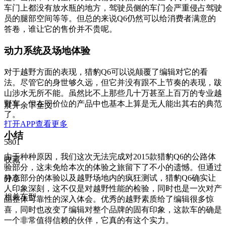
车门上都没有放水瓶的地方，驾驶员侧的车门会严重侵占驾驶
员的腿部空间等等。但总的来说Q6仍然可以给消费者满意的
答卷，谁让它的售价并不贵呢。
动力系统及场地体验
对于越野方面的表现，猎豹Q6可以说颠覆了编辑对它的看
法。尽管它的身世够久远，但它并没有跟不上节奏的表现，跋
山涉水无所不能。虽然比不上那些几十万甚至上百万的专业越
野车，但在同价位的产品中也基本上算是无人能出其右的典范
展开余下全文
了。
打开APP查看更多
小结
5801
由于种种原因，我们这次无法完成对2015款猎豹Q6的公路体
收藏
验部分，这未免给本次的体验之旅留下了不小的遗憾。但通过
静态部分的体验以及越野场地内的疯狂测试，猎豹Q6确实让
分享
人印象深刻，这不仅是对越野性能的检验，同时也是一次对产
相关车型
品整体可靠性的深入体会。优秀的越野素质给了编辑很多惊
喜，同时也改变了编辑对整个品牌的固有印象，这款车的确是
一个非常值得信赖的伙伴，它真的有这个实力。