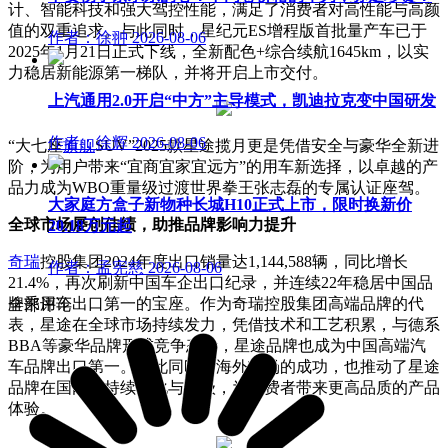
计、智能科技和强大驾控性能，满足了消费者对高性能与高颜
值的双重追求。与此同时，星纪元ES增程版首批量产车已于
作者：徐翀
2026-08-06
2025年1月21日正式下线，全新配色+综合续航1645km，以实
力稳居新能源第一梯队，并将开启上市交付。
上汽通用2.0开启“中方”主导模式，凯迪拉克变中国研发
作者：徐辉
2026-08-06
“大七座
旗舰
SUV”2025款星途揽月更是凭借安全与豪华全新进
阶，为用户带来“宜商宜家宜远方”的用车新选择，以卓越的产
品力成为WBO重量级过渡世界拳王张志磊的专属认证座驾。
大家庭方盒子新物种长城H10正式上市，限时换新价
全球市场屡创佳绩，助推品牌影响力提升
20.18万元起
奇瑞
控股集团2024年度出口销量达1,144,588辆，同比增长
作者：孟宪慈
2026-08-06
21.4%，再次刷新中国车企出口纪录，并连续22年稳居中国品
牌乘用车出口第一的宝座。作为奇瑞控股集团高端品牌的代
全部评论
表，星途在全球市场持续发力，凭借技术和工艺积累，与德系
BBA等豪华品牌形成竞争态势，星途品牌也成为中国高端汽
车品牌出口第一。与此同时，海外市场的成功，也推动了星途
品牌在国内的持续优化与升级，为消费者带来更高品质的产品
体验。