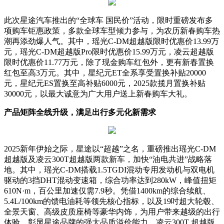
此次星途汽车推出的“全球车 国民价”活动，限时重磅发布多
项购车钜惠政策，多款全球车型倾力参与，为农历新春购车热
潮再添劲爆人气。其中，瑶光C-DM超越版限时优惠价13.99万
元，瑶光C-DM超越版Pro限时优惠价15.99万元，凌云超越版
限时优惠价11.77万元，除了现金购车红包外，更有新春置换
红包至高3万元。其中，星纪元ET全系享受置换补贴20000
元，星纪元ES置换至高补贴6000元，2025款揽月置换补贴
30000元，以最大诚意为广大用户送上新春购车大礼。
产品矩阵全线升级，满足出行多元化新需求
2025新年伊始之际，星途以“超越”之名，重磅推出瑶光C-DM
超越版及凌云300T超越版两款新车，加快“油电共进”战略落
地。其中，瑶光C-DM搭载1.5TGDI混动专用发动机与双电机
驱动的3挡DHT混动变速箱，综合功率达到280kW，峰值扭矩
610N·m，百公里加速仅需7.9秒。凭借1400km的综合续航、
5.4L/100km的馈电油耗等领先核心指标，以及19吋超大轮毂、
全景天窗、高级皮质座椅等豪华内饰，为用户带来越级的出行
体验，彰显星途品牌的强大品质溢价能力。凌云300T 超越版