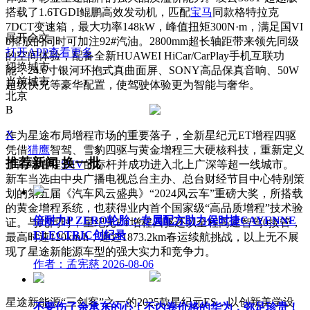
搭载了1.6TGDI鲲鹏高效发动机，匹配
宝马
同款格特拉克
7DCT变速箱，最大功率148kW，峰值扭矩300N·m，满足国VI
展开全文
b排放的同时可加注92#汽油。2800mm超长轴距带来领先同级
打开APP查看更多
的空间体验，配备全新HUAWEI HiCar/CarPlay手机互联功
切换城市
能，24.6寸银河环抱式真曲面屏、SONY高品保真音响、50W
当前城市
超级快充等豪华配置，使驾驶体验更为智能与奢华。
北京
B
X
作为星途布局增程市场的重要落子，全新星纪元ET增程四驱
凭借
猎鹰
智驾、雪豹四驱与黄金增程三大硬核科技，重新定义
推荐新闻
换一批
了高端增程
SUV
的标杆并成功进入北上广深等超一线城市。
新车当选由中央广播电视总台主办、总台财经节目中心特别策
划的第五届《汽车风云盛典》“2024风云车”重磅大奖，所搭载
的黄金增程系统，也获得业内首个国家级“高品质增程”技术验
倍耐力P ZERO轮胎：专属配方助力保时捷CAYENNE
证。与此同时，星纪元ET增程四驱还以全程高速智驾0接管，
ELECTRIC创纪录
最高时速120km/h，通过1873.2km春运续航挑战，以上无不展
现了星途新能源车型的强大实力和竞争力。
作者：孟宪慈
2026-08-06
星途新能源“三剑客”之一的2025款星纪元ES，以创新美学设
不要伤了余承东的心！不内卷价格的华为，弥足珍贵！