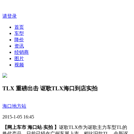
请登录
首页
车型
降价
资讯
经销商
图片
视频
TLX 重磅出击 讴歌TLX海口到店实拍
海口地方站
2015-1-05 16:45
【网上车市 海口站-实拍 】
讴歌TLX作为讴歌主力车型TL的
换代产品，日前已经在广州车展上市。相比旧款TL，全新讴