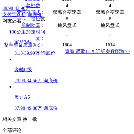
气缸数
：
4
4
38.98-43.90万
变速器形式
：
双离合变速器
双离合变速器
支付宝询价
询底价
挡位数
8
8
网友还看了
前制动器
：
通风盘式
通风盘式
100公里加速时间
-
-
(s)
：
宝马3系
整车整备质量(kg)
：
1604
1614
查看 讴歌TLX 详细参数配置>>
31.8-39.99万
询底价
奔驰C级
29.99-34.56万
询底价
奥迪A5
37.98-49.88万
询底价
相关文章
换一批
全部评论