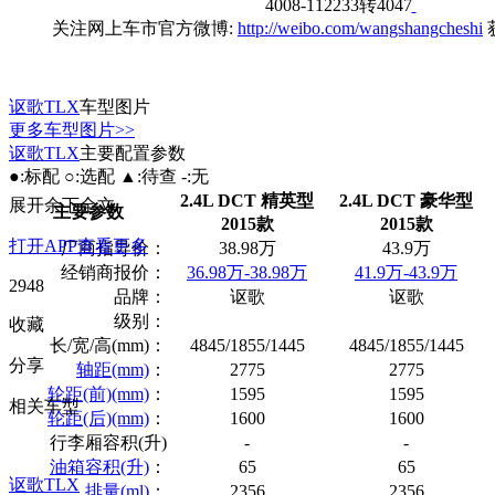
4008-112233转4047
关注网上车市官方微博:
http://weibo.com/wangshangcheshi
讴歌TLX
车型图片
更多车型图片>>
讴歌TLX
主要配置参数
●:标配 ○:选配 ▲:待查 -:无
2.4L DCT 精英型
2.4L DCT 豪华型
展开余下全文
主要参数
2015款
2015款
打开APP查看更多
厂商指导价：
38.98万
43.9万
经销商报价：
36.98万-38.98万
41.9万-43.9万
2948
品牌：
讴歌
讴歌
级别：
收藏
长/宽/高(mm)：
4845/1855/1445
4845/1855/1445
分享
轴距(mm)
：
2775
2775
轮距(前)(mm)
：
1595
1595
相关车型
轮距(后)(mm)
：
1600
1600
行李厢容积(升)
-
-
油箱容积(升)
：
65
65
讴歌TLX
排量(ml)
：
2356
2356