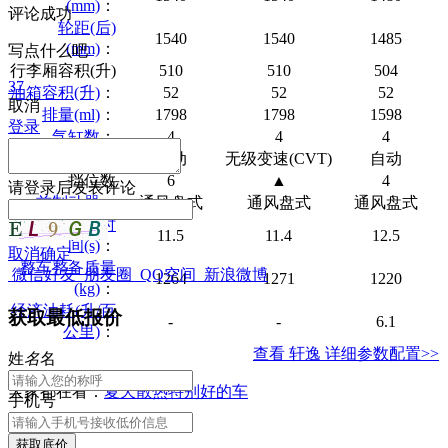
(mm)
：
评论成功
轮距(后)
1540
1540
1485
(mm)
：
写点什么吧
行李厢容积(升)
510
510
504
37
油箱容积(升)
：
52
52
52
取消
排量(ml)
：
1798
1798
1598
登录
气缸数
：
4
4
4
变速器形式
：
手动
无级变速(CVT)
自动
挡位数
6
▲
4
请
登录
后发表评论
前制动器
：
通风盘式
通风盘式
通风盘式
100公里加速时
11.5
11.4
12.5
间(s)
：
取消
确定
整车整备质量
微信好友
朋友圈
QQ空间
新浪微博
1264
1271
1220
(kg)
：
经济油耗(升/百
获取最低报价
-
-
6.1
公里)
：
查看 轩逸 详细参数配置>>
姓
名
名
大家都在看：
夏天散热特别好的车
手机号
获取底价