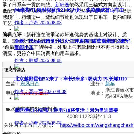
承了日系车一贯的精致。
新轩逸
依然采用三辐式方向盘设计，
阿维塔07L限时权益价21.99万起，张凌赫成首位车主
低配车型众多功能控制键并不丰富，显得更加年轻。方向盘握
感颇佳，粗细适中，缝线细节处也体现出了日系车一贯的细腻
作者：卢奇
2026-08-08
工艺。
编辑点评：
新轩逸在继承老款轩逸优势的基础上对设计、质
量、空间及性能均进行了升级。新轩逸前脸是新家族的脸谱、
全新一代smart精灵1号 以“三电两智”破壁重新定义豪华
4前后车门增加了储物格，外形上与老款相比也不再显得那么
智能小车
消瘦，更符合中国消费者的用车需求。
作者：韩威
2026-08-08
德龙专营店
北京越野星钽5X来了：车长5米多+双动力 Pk长城H10
主营：
东风日产
业务：
新车
浙江省丽水市
作者：莫一西
2026-08-08
电话：
地址：
0578-2188881
场4S区A地块
丽水购车咨询&团购报名
保时捷CEO证实：纯电718将复活！因为奥迪需要
4008-112233转4113
作者：卢奇
2026-08-08
http://weibo.com/wangshangchesh
关注网上车市官方微博:
全部评论