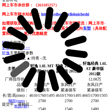
网上车市杀价群：（263105257）
网上车市丽水站微博：
http://weibo.com/lishuicheshi
如需获取更大团购优惠，请短信丽水车市管理员：网上车市-
彪（13306888511）格式：姓名+联系方式+意向
车型
（具体配
置和颜色）+意向优惠幅度
轩逸
车型图片
更多车型图片>>
轩逸
主要配置参数
●:标配 ○:选配 ▲:待查 -:无
轩逸经典 1.6L
轩逸 1.8L MT
轩逸 1.8L CVT
主要参数
AT 豪华版
豪华版 2012款
豪华版 2012款
2012款
厂商指导价：
14万
15万
12.08万
品牌：
东风日产
东风日产
东风日产
级别：
紧凑级车
紧凑级车
紧凑级车
长/宽/高(mm)：
4610/1760/1495
4610/1760/1495
4665/1700/1505
轴距(mm)
：
2700
2700
2700
提交中，请稍后...
轮距(前)
1540
1540
1480