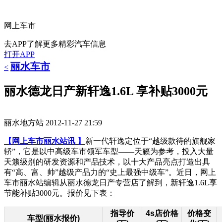
网上车市
去APP了解更多精彩汽车信息
打开APP
丽水车市
<
丽水德龙日产新轩逸1.6L 享补贴3000元
丽水地方站
2012-11-27 21:59
【网上车市丽水站讯 】
新一代轩逸定位于“越级款待的旗舰家
轿”，它是以中高级车市领军车型——天籁为参考，投入大量
天籁级别的研发资源和产品技术，以十大产品亮点打造出具
有“高、富、帅”越级产品力的“史上最强中级车”。近日，网上
车市丽水站编辑从丽水德龙日产专营店了解到，新轩逸1.6L享
节能补贴3000元。报价见下表：
指导价
4s店价格
价格变
车型(丽水报价)