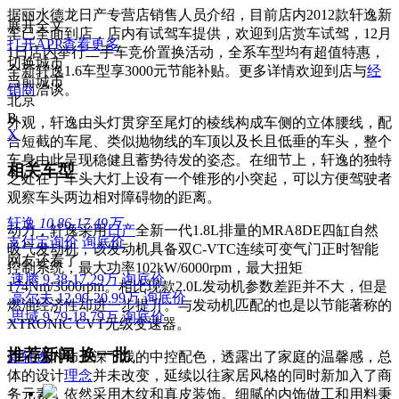
据丽水德龙日产专营店销售人员介绍，目前店内2012款轩逸新
展开全文
车已全面到店，店内有试驾车提供，欢迎到店赏车试驾，12月
打开APP查看更多
1日店内举行二手车竞价置换活动，全系车型均有超值特惠，
切换城市
全新轩逸1.6车型享3000元节能补贴。更多详情欢迎到店与
经
当前城市
销商
洽谈。
北京
B
外观，轩逸由头灯贯穿至尾灯的棱线构成车侧的立体腰线，配
X
合短截的车尾、类似抛物线的车顶以及长且低垂的车头，整个
车身由此呈现稳健且蓄势待发的姿态。在细节上，轩逸的独特
相关车型
之处在于车头大灯上设有一个锥形的小突起，可以方便驾驶者
观察车头两边相对障碍物的距离。
轩逸
10.86-17.49万
动力，轩逸采用
日产
全新一代1.8L排量的MRA8DE四缸自然
支付宝询价
询底价
吸气发动机，该发动机具备双C-VTC连续可变气门正时智能
网友还看了
控制系统，最大功率102kW/6000rpm，最大扭矩
速腾
9.38-17.29万
询底价
174Nm/3600rpm。相比现款2.0L发动机参数差距并不大，但是
高尔夫
12.99-20.99万
询底价
燃油经济性却进一步提升。与发动机匹配的也是以节能著称的
思域
9.79-18.79万
询底价
XTRONIC CVT无级变速器。
推荐新闻
换一批
新轩逸
内饰上深下浅的中控配色，透露出了家庭的温馨感，总
体的设计
理念
并未改变，延续以往家居风格的同时新加入了商
务元素，依然采用木纹和真皮装饰。细腻的内饰做工和用料秉