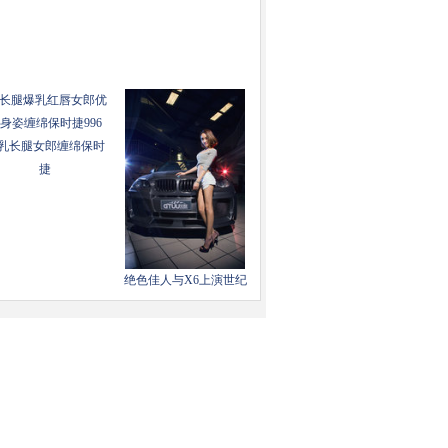
乳长腿女郎缠绵保时
捷
绝色佳人与X6上演世纪
之恋