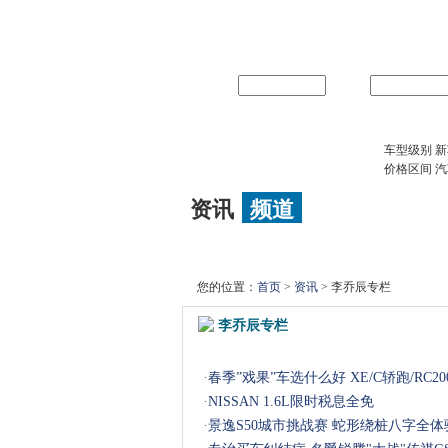
用户名
密码
网上车市 汽车网站
车型级别
新
价格区间
汽
资讯
频道
新车
|
导购
|
新车间谍
|
降价
|
试驾评测
|
您的位置：
首页
>
资讯
> 李乔辰专栏
李乔辰专栏
·
春季”戏果”车选什么好 XE/C轿跑/RC20
·
NISSAN 1.6L限时税息全免
·
景逸S50城市挑战赛 蛇形绕桩八字全体