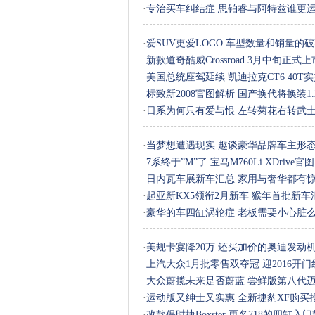
·
专治买车纠结症 思铂睿与阿特兹谁更
·
爱SUV更爱LOGO 车型数量和销量的
·
新款道奇酷威Crossroad 3月中旬正式上
·
美国总统座驾延续 凯迪拉克CT6 40T
·
标致新2008官图解析 国产换代将换装1.
·
日系为何只有爱与恨 左转菊花右转武
·
当梦想遭遇现实 趣谈豪华品牌车主形
·
7系终于”M”了 宝马M760Li XDrive官图
·
日内瓦车展新车汇总 家用与奢华都有
·
起亚新KX5领衔2月新车 猴年首批新车
·
豪华的车四缸涡轮症 老板需要小心脏
·
美规卡宴降20万 还买加价的奥迪发动
·
上汽大众1月批零售双夺冠 迎2016开门
·
大众蔚揽未来是否蔚蓝 尝鲜版第八代
·
运动版又绅士又实惠 全新捷豹XF购买
·
改款保时捷Boxster 更名718的四缸入门