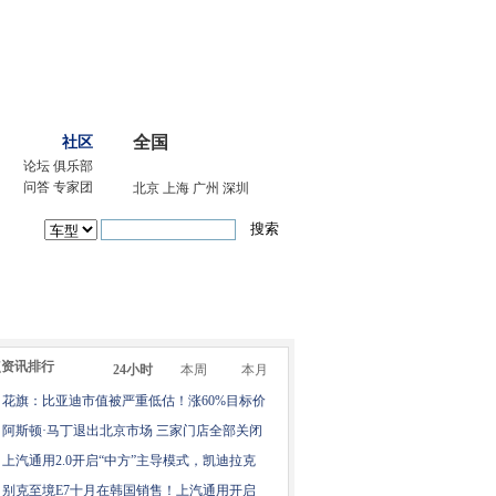
网上车市手机版(m.cheshi.com)
加入收藏
全国
社区
论坛
俱乐部
问答
专家团
北京
上海
广州
深圳
家报道
点资讯排行
24小时
本周
本月
花旗：比亚迪市值被严重低估！涨60%目标价
142港元
阿斯顿·马丁退出北京市场 三家门店全部关闭
上汽通用2.0开启“中方”主导模式，凯迪拉克
变中国研发
别克至境E7十月在韩国销售！上汽通用开启