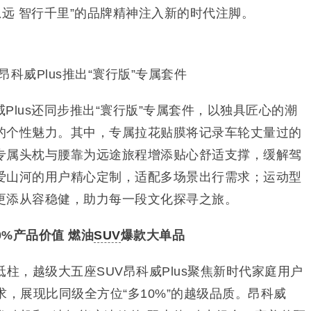
思远 智行千里”的品牌精神注入新的时代注脚。
昂科威Plus推出“寰行版”专属套件
Plus还同步推出“寰行版”专属套件，以独具匠心的潮
的个性魅力。其中，专属拉花贴膜将记录车轮丈量过的
专属头枕与腰靠为远途旅程增添贴心舒适支撑，缓解驾
爱山河的用户精心定制，适配多场景出行需求；运动型
更添从容稳健，助力每一段文化探寻之旅。
0%产品价值 燃油
SUV
爆款大单品
砥柱，越级大五座SUV昂科威Plus聚焦新时代家庭用户
求，展现比同级全方位“多10%”的越级品质。昂科威