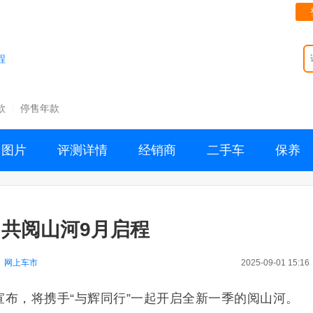
程
款
停售年款
图片
评测详情
经销商
二手车
保养
”共阅山河9月启程
：
网上车市
2025-09-01 15:16
宣布，将携手“与辉同行”一起开启全新一季的阅山河。