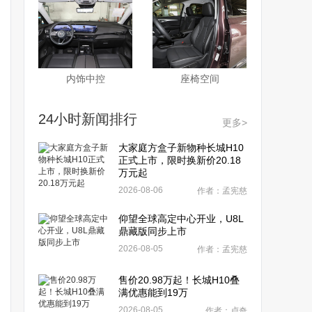
内饰中控
座椅空间
24小时新闻排行
更多>
大家庭方盒子新物种长城H10
正式上市，限时换新价20.18
万元起
2026-08-06
作者：孟宪慈
仰望全球高定中心开业，U8L
鼎藏版同步上市
2026-08-05
作者：孟宪慈
售价20.98万起！长城H10叠
满优惠能到19万
2026-08-05
作者：卢奇