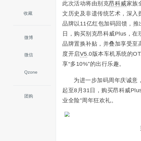
此次活动将由别克
昂科威
家族
文历史及非遗传统艺术，深入
收藏
品牌以11亿红包加码回馈，推
日，购买别克昂科威Plus，在
微博
品牌置换补贴，并叠加享受至高
度开启
V5
.0版本车机系统的
微信
享“多10%”的出行乐趣。
Qzone
为进一步加码周年庆诚意
起至8月31日，购买昂科威Plu
团购
业全险”周年狂欢礼。