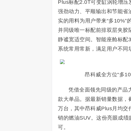
Plus标配2.0T可变缸涡轮
强劲动力、平顺输出和节能省
实的用料为用户带来“多10%”
并同级唯一标配前排双层夹胶
静谧宽适空间。智能座舱标配3
系统常用常新，满足用户不同
昂科威全方位“多10
凭借全面领先同级的产品力
款大单品。据最新销量数据，截至
万台，其中昂科威Plus月均交
销的燃油SUV。这份亮眼成绩
可。