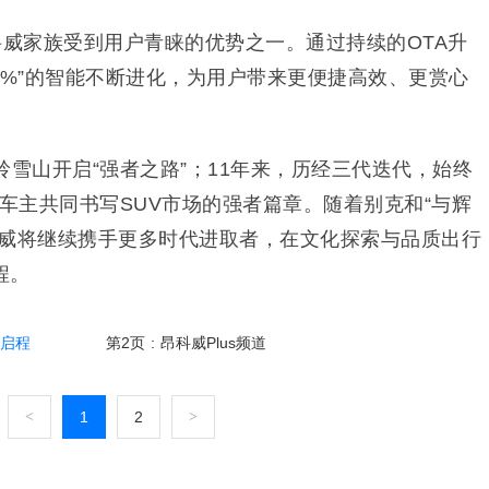
科威家族受到用户青睐的优势之一。通过持续的OTA升
0%”的智能不断进化，为用户带来更便捷高效、更赏心
岭雪山开启“强者之路”；11年来，历经三代迭代，始终
0万车主共同书写SUV市场的强者篇章。随着别克和“与辉
科威将继续携手更多时代进取者，在文化探索与品质出行
程。
月启程
第2页
:
昂科威Plus频道
<
1
2
>