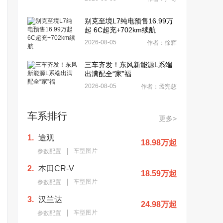
别克至境L7纯电预售16.99万
起 6C超充+702km续航
2026-08-05
作者：徐辉
三车齐发！东风新能源L系端
出满配全“家”福
2026-08-05
作者：孟宪慈
车系排行
更多>
1.
途观
18.98万起
车型图片
参数配置
2.
本田CR-V
18.59万起
车型图片
参数配置
3.
汉兰达
24.98万起
车型图片
参数配置