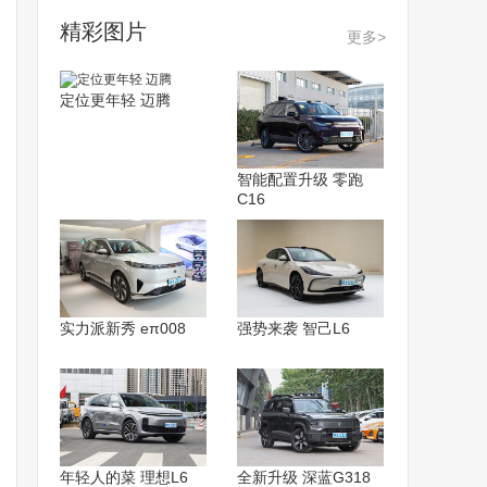
精彩图片
更多>
定位更年轻 迈腾
智能配置升级 零跑
C16
实力派新秀 eπ008
强势来袭 智己L6
年轻人的菜 理想L6
全新升级 深蓝G318