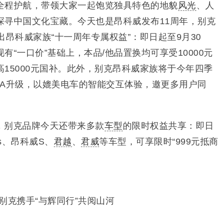
全程护航，带领大家一起饱览独具特色的地貌
风光
、人
探寻中国文化宝藏。今天也是昂科威发布11周年，别克
出昂科威家族“十一周年专属权益”：即日起至9月30
现有“一口价”基础上，本品/他品置换均可享受10000元
15000元国补。此外，别克昂科威家族将于今年四季
OTA升级，以媲美电车的智能交互体验，邀更多用户同
，别克品牌今天还带来多款
车型
的限时权益共享：即日
s、昂科威S、
君越
、
君威
等车型，可享限时“999元抵商
别克携手“与辉同行”共阅山河