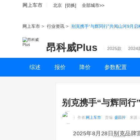
网上车市
北京
[切换]
全部城市>>
网上车市
>
行业资讯
>
别克携手“与辉同行”共阅山河9月启
昂科威Plus
2025款
2024
综述
报价
降价
参数配置
别克携手“与辉同行
作者:
网上车市
责编:
盛田肸
来源
2025年8月28日
别克
品牌