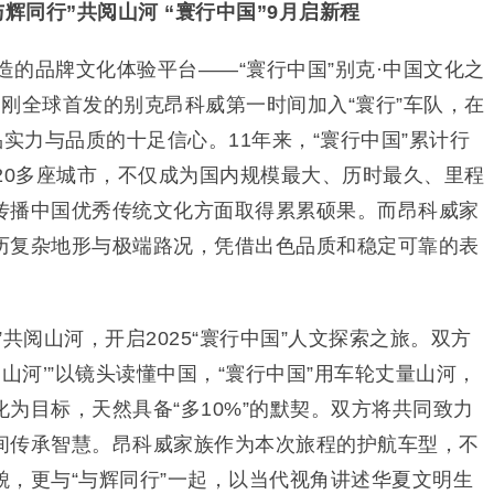
与辉同行”共阅山河 “寰行中国”9月启新程
打造的品牌文化体验平台——“寰行中国”别克·中国文化之
刚全球首发的别克昂科威第一时间加入“寰行”车队，在
品实力与品质的十足信心。11年来，“寰行中国”累计行
20多座城市，不仅成为国内规模最大、历时最久、里程
传播中国优秀传统文化方面取得累累硕果。而昂科威家
历复杂地形与极端路况，凭借出色品质和稳定可靠的表
。
共阅山河，开启2025“寰行中国”人文探索之旅。双方
山河’”以镜头读懂中国，“寰行中国”用车轮丈量山河，
为目标，天然具备“多10%”的默契。双方将共同致力
间传承智慧。昂科威家族作为本次旅程的护航车型，不
貌，更与“与辉同行”一起，以当代视角讲述华夏文明生