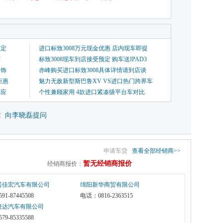
预定
进口标致3008万元现金优惠 店内现车即提
荐
标致3008现车到店接受预定 购车送IPAD3
装饰
赤峰购买进口标致3008具体详情请到店谈
钜惠
魅力无敌新型斯巴鲁XV VS进口热门跨界车
供应
个性兼顾家用 4款进口紧凑级平台车对比
章
向李晓磊提问
申请车贷
查看全部经销商>>
暂无经销商报价
经销商报价：
诺佳宏汽车有限公司
绵阳新华商贸有限公司
1-87445508
电话：0816-2363515 
俊达汽车有限公司
9-85335588