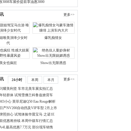
3008车展价提前享油惠3000
讯
更多>>
姐唯美演绎少女时
爆乳痴情女
代
美女也疯狂
Show出无限诱惑
讯
更多>>
24小时
本周
本月
闪耀美利坚 车市北美车展实拍汇总
年轻群体 试驾雪佛兰科鲁兹掀背车
3小心 英菲尼迪Q50 Eau Rouge解析
日产NV200自动挡及VIP车型 2月上市
牌照担心 试驾体验华晨宝马·之诺1E
前优惠将持续 本周中级车行情汇总
A4L最高优惠7.7万元 部分现车销售