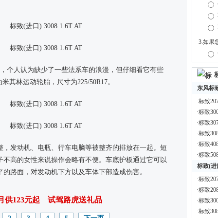
设计，个人认为缺少了一些法系车的浪漫，但仔细看它有些
其林运动轮胎，尺寸为225/50R17。
东风标
·
标致20
·
标致300
·
标致30
·
标致30
·
标致40
规整，发动机、电瓶、行车电脑等被整齐的排放在一起。短
·
标致50
子不高的女性来说操作会略有不便。车底护板通过它可以
标致(进
平的路面，对发动机下方以及车体下部造成伤害。
·
标致20
·
标致20
月供123元起
试驾路虎送礼品
·
标致300
·
标致30