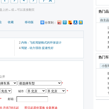
2
3
4
5
下一页
盘上的←或→可以直接翻页
热门品
自主品
论
收藏
移动版
分享到：
2.
内饰 - 飞机驾驶舱式的环保设计
4.
驾驶 - 动力强劲 提速性好
热门车
小型