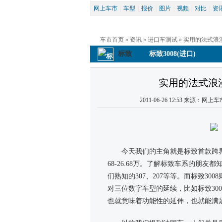
网上车市
|
车型
|
报价
|
图片
|
视频
|
对比
|
资
车市首页
 » 
资讯
 » 
进口车测试
 » 实用的法式浪
标致
标致3008(进口)
实用的法式浪漫
2011-06-26 12:53 来源：网
今天我们的主角就是标致首款跨界
68-26.68万。了解标致车系的朋
们熟知的307、207等等。而标致30
对三位数字车型的延续，比如标致30
也就意味着功能性的延伸，也就能满