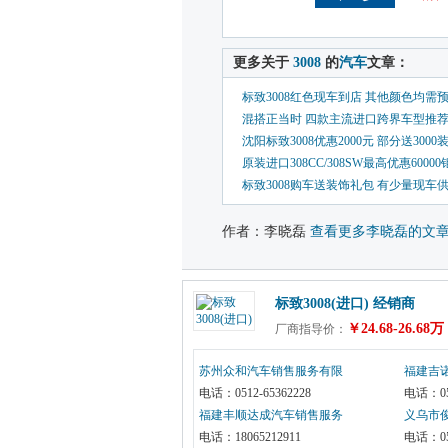
 更多关于 
3008
 的
汽车
文章：
标致3008红色现车到店 其他颜色均需
混搭正当时 四款主流进口跨界车型推
沈阳标致3008优惠2000元 部分送3000
原装进口308CC/308SW最高优惠60000
标致3008购车送装饰礼包 有少量现车
作者：李晓磊 
查看更多李晓磊的文
标致3008(进口) 经销商
￥24.68-26.68万
厂商指导价：
苏州众和汽车销售服务有限
福建吉
公司
电话：0512-65362228
电话：059
福建丰顺达成汽车销售服务
义乌市
有限公司
电话：18065212911
电话：057