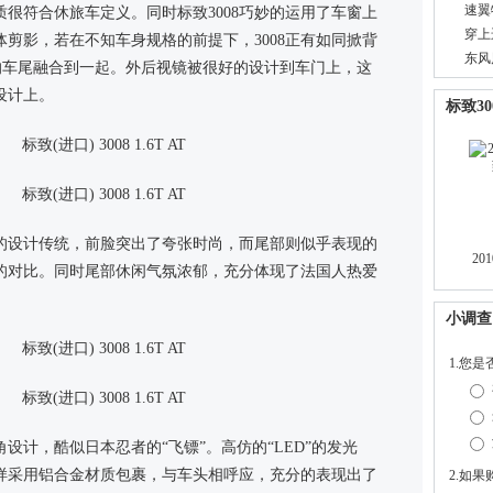
速翼特
气质很符合休旅车定义。同时标致3008巧妙的运用了车窗上
穿上
剪影，若在不知车身规格的前提下，3008正有如同掀背
东风
的车尾融合到一起。外后视镜被很好的设计到车门上，这
设计上。
标致30
致的设计传统，前脸突出了夸张时尚，而尾部则似乎表现的
 2
的对比。同时尾部休闲气氛浓郁，充分体现了法国人热爱
角设计，酷似日本忍者的“飞镖”。高仿的“LED”的发光
样采用铝合金材质包裹，与车头相呼应，充分的表现出了