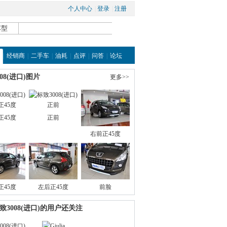
个人中心
| 
登录
| 
注册
|
经销商
|
二手车
|
油耗
|
点评
|
问答
|
论坛
08(进口)图片
更多>>
正45度
正前
右前正45度
正45度
左后正45度
前脸
致3008(进口)的用户还关注