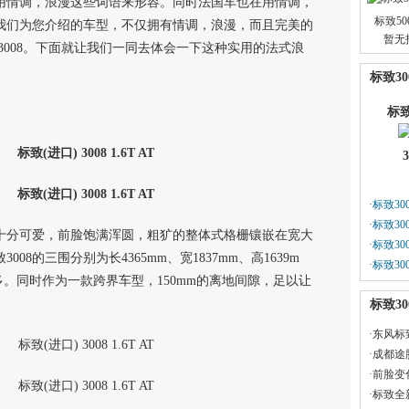
用情调，浪漫这些词语来形容。同时法国车也在用情调，
标致50
我们为您介绍的车型，不仅拥有情调，浪漫，而且完美的
暂无
3008。下面就让我们一同去体会一下这种实用的法式浪
标致30
标致
·
标致300
·
沃尔沃S
标致300
是十分可爱，前脸饱满浑圆，粗犷的整体式格栅镶嵌在宽大
·
沃尔沃X
标致300
8的三围分别为长4365mm、宽1837mm、高1639m
·
奥迪A6
标致300
多。同时作为一款跨界车型，150mm的离地间隙，足以让
宝马5
标致30
·
东风标
·
成都途胜
·
前脸变化
·
标致全