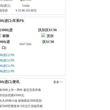
08(进口)
Giulia
指导价
￥33.08-102.80万
08(进口)车系PK
3008(进
沃尔沃XC90
口)
1047:1941
8(进口) PK 
90
8(进口) PK 
C90
8(进口) PK 
L
8(进口) PK 
系
08(进口)资讯
更多>>
致3008上市一周年 递交完美答卷
综合优惠45000元
大/内饰小改 标致新款3008实拍
新5008官图发布 9月法兰克福亮相