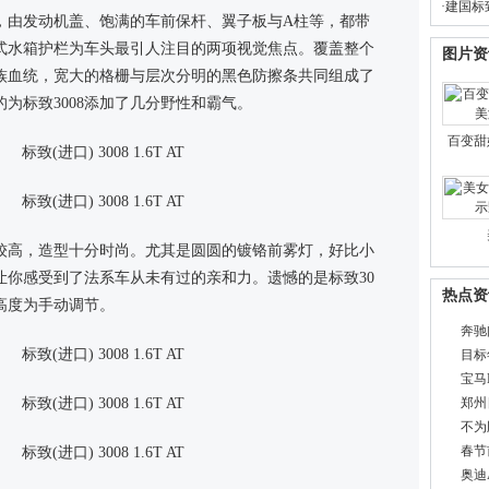
·
建国标致
起，由发动机盖、饱满的车前保杆、翼子板与A柱等，都带
式水箱护栏为车头最引人注目的两项视觉焦点。覆盖整个
图片资
族血统，宽大的格栅与层次分明的黑色防擦条共同组成了
为标致3008添加了几分野性和霸气。
百变甜
置较高，造型十分时尚。尤其是圆圆的镀铬前雾灯，好比小
让你感受到了法系车从未有过的亲和力。遗憾的是标致30
热点资
高度为手动调节。
奔驰
目标
宝马M
郑州
不为
春节
奥迪