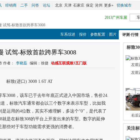
讯
|
经销商
|
二手
|
问答
|
论坛
|
北京
天津
石家庄
保定
沧州
更多»
切换城市
2013广州车展
漫 试驾-标致首款跨界车3008
车系综述
|
报价
|
参数配置
|
图片
|
评测·行情
标致30
 试驾-标致首款跨界车3008
上车市 作者：
李晓磊
 编辑：徐捷 
动感互联观致3五门版
左前
车3008，该车已于去年年底正式进入中国市场，售价24.
友都知道，标致汽车通常都会以三个数字来表示车型，比如我
08则是运用的4位数，其实不难理解，多这个“0”，是代表了
右后
08就是在标致308的平台上开发出来的车型。数字的延伸
足那些对于车型功能需求更强的消费者。
关注标