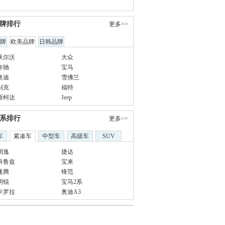
牌排行
更多>>
牌
欧美品牌
日韩品牌
沃尔沃
大众
奔驰
宝马
奥迪
雪佛兰
别克
福特
斯柯达
Jeep
系排行
更多>>
车
紧凑车
中型车
高级车
SUV
朗逸
捷达
科鲁兹
宝来
速腾
锋范
明锐
宝马2系
卡罗拉
奥迪A3