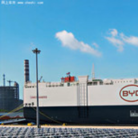
网上车市
北京
[切换]
全部城市>>
网上车市
>
资讯首页
>
行业分析
>
销量看品牌
销量看品牌
极氪001+007GT月销再破万，全球累计超39万辆
徐辉
一汽丰田混动销量逆势大涨16.4% 库存大降-远低于行业
卢奇
· 33条评论
赵长江再创MPV销量奇迹！智界7月交付量超10000辆
徐辉
· 14条评论
莲花销量暴涨89% 多城市For me上险量超保时捷卡宴
卢奇
· 6条评论
阿维塔1-6月销量下跌53% 难道只有“拷贝”才能卖好吗？
师梦琼
· 48条评论
雷克萨斯销量暴跌40.4% 在华结束3年连续增长，首次下跌