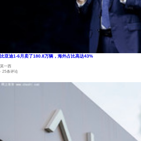
比亚迪1-6月卖了180.8万辆，海外占比高达43%
莫一西
· 25条评论