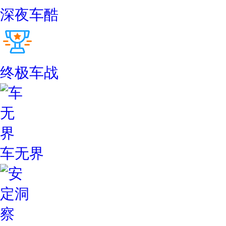
深夜车酷
终极车战
车无界