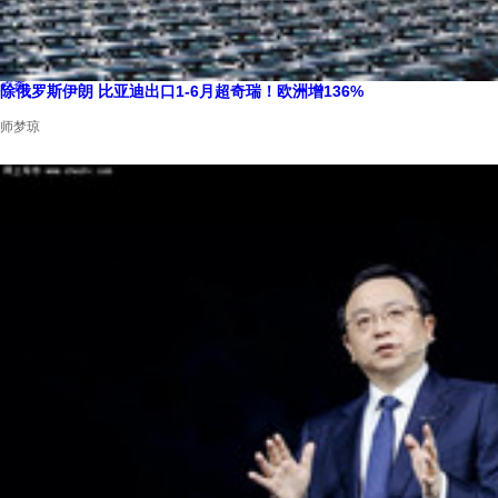
徐辉
地平线上半年“赚”了40亿，但别急着鼓掌
卢奇
除俄罗斯伊朗 比亚迪出口1-6月超奇瑞！欧洲增136%
师梦琼