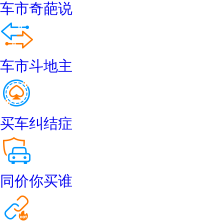
车市奇葩说
车市斗地主
买车纠结症
同价你买谁