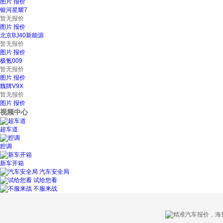
图片
报价
银河星耀7
暂无报价
图片
报价
北京BJ40新能源
暂无报价
图片
报价
极氪009
暂无报价
图片
报价
魏牌V9X
暂无报价
图片
报价
视频中心
超车道
腔调
新车开箱
汽车安全局
试给您看
不服来战