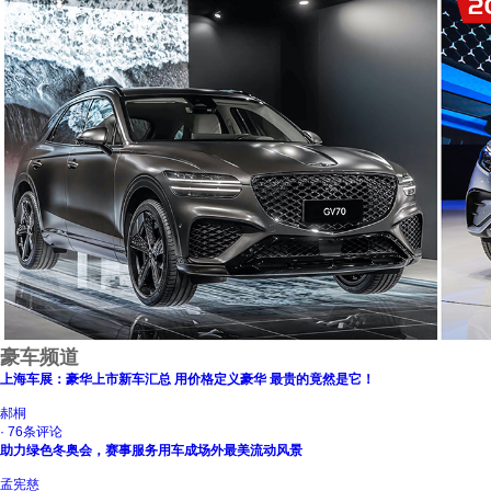
豪车频道
上海车展：豪华上市新车汇总 用价格定义豪华 最贵的竟然是它！
郝桐
· 76条评论
助力绿色冬奥会，赛事服务用车成场外最美流动风景
孟宪慈