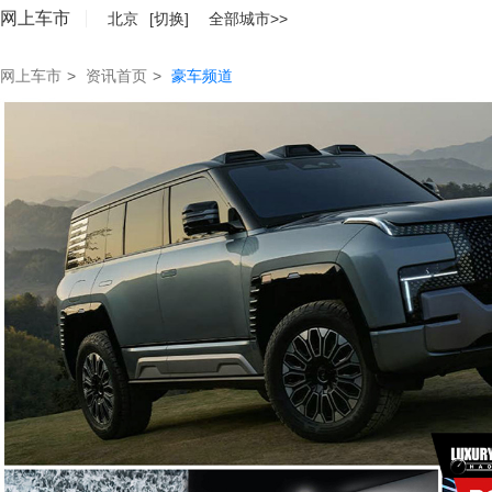
网上车市
北京
[切换]
全部城市>>
网上车市
>
资讯首页
>
豪车频道