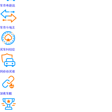
车市奇葩说
车市斗地主
买车纠结症
同价你买谁
深夜车酷