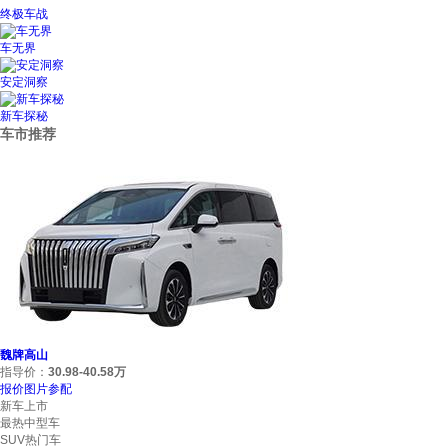
终极车战
车无界
安定洞察
新车探秘
车市推荐
魏牌高山
指导价：
30.98-40.58万
报价
图片
参配
新车上市
最热中型车
SUV热门车