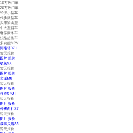
10万热门车
20万热门车
经济小型车
代步微型车
实用紧凑型
中大型轿车
奢侈豪华车
炫酷超跑车
多功能MPV
阿维塔07 L
暂无报价
图片
报价
极氪9X
暂无报价
图片
报价
奕派M8
暂无报价
图片
报价
领克07GT
暂无报价
图片
报价
传祺向往S7
暂无报价
图片
报价
极狐贝塔S3
暂无报价