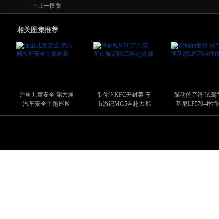
< 上一图集
相关图集推荐
注重儿童安全 第六届
带你吃KFC开封菜 车
躁动的音符 试驾
汽车安全主题巡展
市游记MG5奔赴古都
基尼LP570-4性