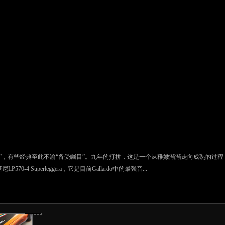
”，有些经典至此不渝“备受瞩目”。九年的打拼，这是一个从稚嫩渐渐走向成熟的过
-4 Superleggera，它是目前Gallardo中的最强音...
3/85
4/85
5/85