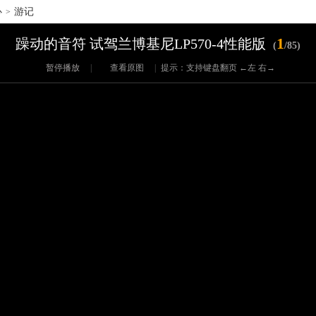
心
游记
>
1
躁动的音符 试驾兰博基尼LP570-4性能版
(
/85)
暂停播放
|
查看原图
|
提示：支持键盘翻页 ←左 右→