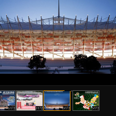
4/172
1/172
2/172
3/172
5/172