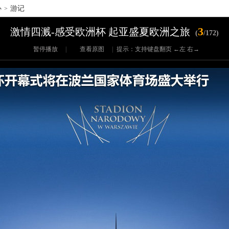
心
游记
>
3
激情四溅-感受欧洲杯 起亚盛夏欧洲之旅
(
/172)
暂停播放
|
查看原图
|
提示：支持键盘翻页 ←左 右→