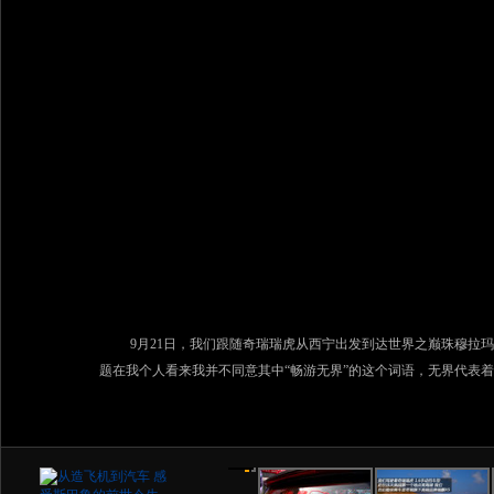
9月21日，我们跟随奇瑞瑞虎从西宁出发到达世界之巅珠穆拉玛
题在我个人看来我并不同意其中“畅游无界”的这个词语，无界代表
就是它的界限，但是我们一行人在这次旅途中克服了种种困难到达珠
1/98
2/98