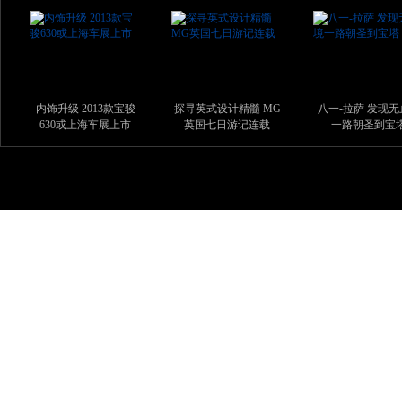
内饰升级 2013款宝骏
探寻英式设计精髓 MG
八一-拉萨 发现无
630或上海车展上市
英国七日游记连载
一路朝圣到宝