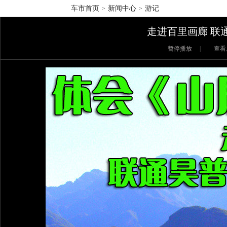
车市首页
新闻中心
游记
>
>
走进百里画廊 联
暂停播放
|
查看