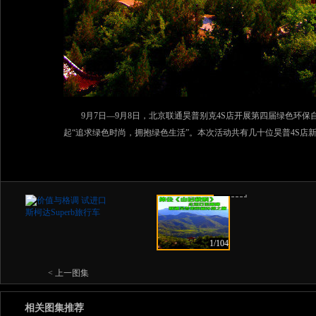
9月7日—9月8日，北京联通昊普别克4S店开展第四届绿色环
起“追求绿色时尚，拥抱绿色生活”。本次活动共有几十位昊普4S
的自然之美，零距离拥抱大自然。
2/104
3/104
4/104
5/104
1/104
< 上一图集
相关图集推荐