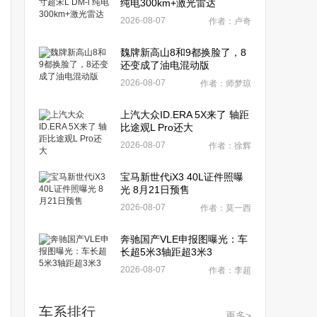
纯电300km+激光雷达
2026-08-07
作者：卢奇
魏牌新高山8和9都换脸了，8
还变成了油电混动版
2026-08-07
作者：师梦琼
上汽大众ID.ERA 5X来了 轴距
比途观L Pro还大
2026-08-07
作者：徐辉
宝马新世代iX3 40L证件照曝
光 8月21日预售
2026-08-07
作者：莫一西
奔驰国产VLE申报图曝光：车
长超5米3轴距超3米3
2026-08-07
作者：李超
车系排行
更多>