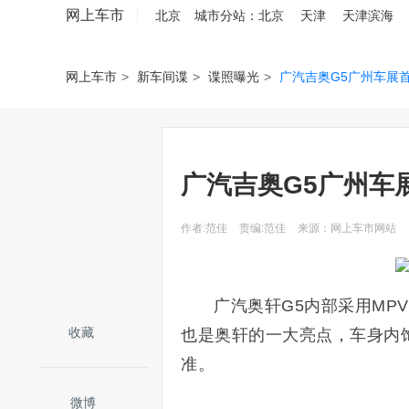
网上车市
北京
城市分站：
北京
天津
天津滨海
网上车市
>
新车间谍
>
谍照曝光
>
广汽吉奥G5广州车展首
广汽吉奥G5广州车展
作者:范佳
责编:范佳
来源：网上车市网站
广汽奥轩G5内部采用MP
收藏
也是奥轩的一大亮点，车身内
准。
微博