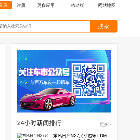
登录
注册
更多应用
移动版
网站地图
搜索
24小时新闻排行
更多>
东风日产NX7尺寸超宋L DM-i