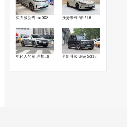
实力派新秀 eπ008
强势来袭 智己L6
年轻人的菜 理想L6
全新升级 深蓝G318