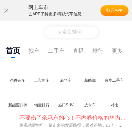
网上车市
打开APP
去APP了解更多精彩汽车信息
搜索关键词
首页
找车
二手车
直播
排行
更多
条件选车
上市新车
豪华车
新能源
豪华二手车
新能源口碑
销量排行
热门SUV
皮卡车
对比
不要伤了余承东的心！不内卷价格的华为，弥足珍贵！
纵观鸿蒙智行一路走来的发展路径，很难得地走出了一条和当下车市截然不同的道路：不靠降价走量、不参与低端价格厮杀，始终以技术迭代、架构创新、智能化体验升级、整车品质突破作为核心驱动力，稳步实现产品价值向上、品牌价格带稳步攀升。