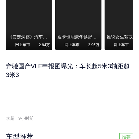
《安定洞察》汽车烧不烧油，和石油安全无关！
皮卡也能豪华越野！纵横F700上市，限时卖29.99万起
网上车市
网上车市
网上车市
2.84万
3.96万
奔驰国产VLE申报图曝光：车长超5米3轴距超
3米3
李超
9小时前
车型推荐
推荐