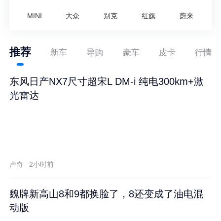
MINI
大众
别克
红旗
蔚来
推荐
新车
导购
豪车
皮卡
行情
东风日产NX7尺寸超宋L DM-i 纯电300km+激
光雷达
卢奇
2小时前
魏牌新高山8和9都换脸了，8还变成了油电混
动版