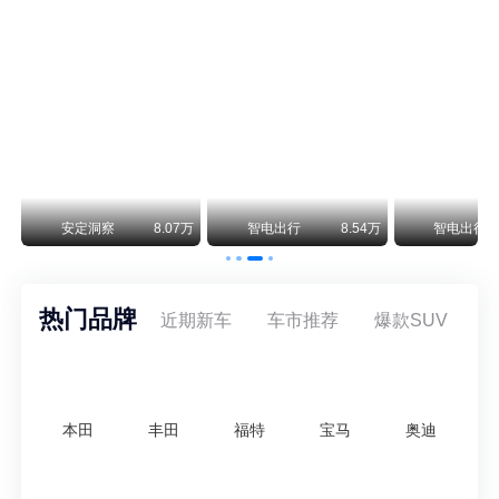
阿斯顿·马丁退出北京市场 三家门店全部关闭
曾在北京坐拥多家授权网点、稳居华北超豪华汽车市场重要一席的阿斯顿·马丁，如今彻底走完了在北京新车零售的全部征程。
不要伤了余承东的心！不内卷价格的华为，弥足珍贵！
纵观鸿蒙智行一路走来的发展路径，很难得地走出了一条和当下车市截然不同的道路：不靠降价走量、不参与低端价格厮杀，始终以技术迭代、架构创新、智能化体验升级、整车品质突破作为核心驱动力，稳步实现产品价值向上、品牌价格带稳步攀升。
万
安定洞察
8.07万
智电出行
8.54万
智电出行
热门品牌
近期新车
车市推荐
爆款SUV
本田
丰田
福特
宝马
奥迪