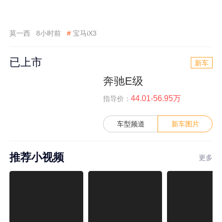
莫一西
8小时前
#
宝马iX3
已上市
新车
奔驰E级
44.01-56.95万
指导价：
车型频道
新车图片
推荐小视频
更多