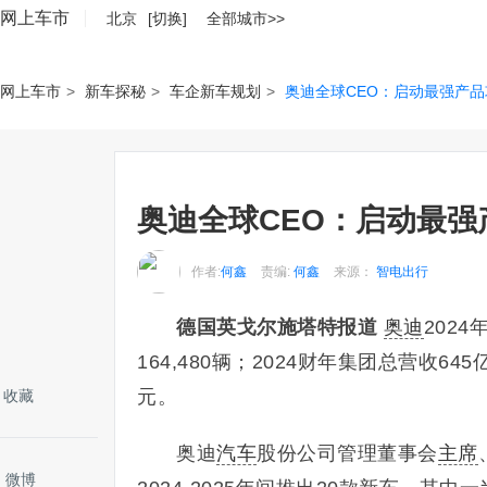
网上车市
北京
[切换]
全部城市>>
网上车市
>
新车探秘
>
车企新车规划
>
奥迪全球CEO：启动最强产品
奥迪全球CEO：启动最强
作者:
何鑫
责编:
何鑫
来源：
智电出行
德国英戈尔施塔特报道
奥迪
2024
164,480辆；2024财年集团总营收6
元。
收藏
奥迪
汽车
股份公司管理董事会
主席
微博