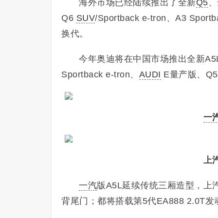
海外市场已经陆续推出了全新
Q5
、
Q6
SUV
/Sportback e-tron、A3 Spor
换代。
今年奥迪将在中国市场推出全新A5L、A5L 
Sportback e-tron、
AUDI
E量产版、Q5
一
上
一汽
版A5L延续传统三厢造型，上
背尾门；都将搭载第5代EA888 2.0