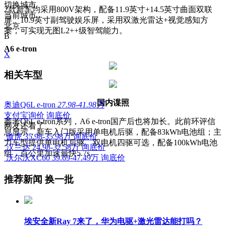
切换城市
2款新车均采用800V架构，
配备11.9英寸+14.5英寸曲面双联
当前城市
屏、10.9英寸副驾驶娱乐屏，采用
双激光雷达+视觉感知方
北京
案，
可实现无图L2++级智驾能力。
B
A6 e-tron
X
相关车型
国内谍照
奥迪Q6L e-tron
27.98-41.98万
支付宝询价
询底价
参考Q6L e-tron系列，A6 e-tron国产后也将加长。此前环评信
网友还看了
息显示，新车入门版采用单电机后驱，配备83kWh电池组；主
傲虎
35.98-35.98万
询底价
力车型提供单电机后驱、双电机四驱可选，配备100kWh电池
汉兰达
24.98-32.58万
询底价
组，百公里加速最快5.7s。
沃尔沃XC60
39.69-47.49万
询底价
推荐新闻
换一批
埃安全新Ray 7来了，华为电驱+激光雷达能打吗？