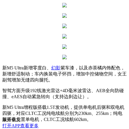
新M5 Ultra新增零度白、
幻影
紫车漆，以及赤茶橘内饰配色，
新增舒适制动；车内换装电子怀挡，增加中控储物空间，女王
副驾增加无缝四向腿托。
智驾方面
升级192线激光雷达+4D毫米波雷达、
AEB全向防碰
撞、eAES自动紧急转向（
支持边刹边让
）。
新M5 Ultra增程版搭载1.5T发动机，提供单电机后驱和双电机
四驱，对应CLTC工况纯电续航分别为230km、255km；纯电
版搭载后置单电机，CLTC工况续航602km。
展开全文
打开APP查看更多