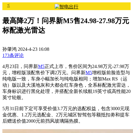
<
最高降2万！问界新M5售24.98-27.98万元
标配激光雷达
孙肇鸿
2024-4-23 16:08
173条评论
4月23日，问界新
M5
正式上市，售价区间为24.98万元-27.98万
元，增程版顶配售价下调2万元。问界新
M5
增程版前脸造型与
纯电版一致，车身小幅加长与纯电版相同；增加Max RS（运
动）版以及大溪地灰和大都会红车身色，全系标配激光雷达，
车身标识进行黑化处理，并搭配全新长续航19英寸或高性能20
英寸轮毂。
5月31日前下定可享受价值3.7万元的选配权益，包含3000元现
金优惠、1.2万元选配金、2万元城区智驾包等额抵扣劵和提车
后赠送价值2000元前挡风玻璃隔热膜。