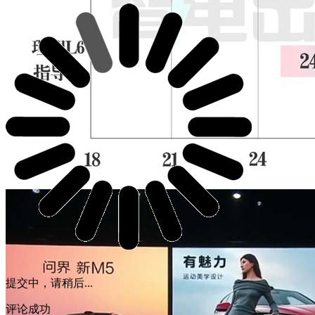
提交中，请稍后...
评论成功