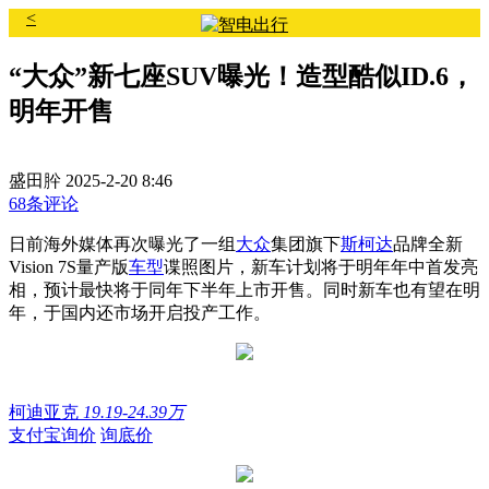
<
“大众”新七座SUV曝光！造型酷似ID.6，
明年开售
盛田肸
2025-2-20 8:46
68条评论
日前海外媒体再次曝光了一组
大众
集团旗下
斯柯达
品牌全新
Vision 7S量产版
车型
谍照图片，新车计划将于明年年中首发亮
相，预计最快将于同年下半年上市开售。同时新车也有望在明
年，于国内还市场开启投产工作。
柯迪亚克
19.19-24.39万
支付宝询价
询底价