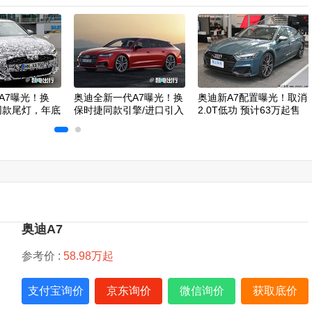
A7曝光！换
奥迪全新一代A7曝光！换
奥迪新A7配置曝光！取消
on同款尾灯，年底
保时捷同款引擎/进口引入
2.0T低功 预计63万起售
奥迪A7
参考价 :
58.98万起
支付宝询价
京东询价
微信询价
获取底价