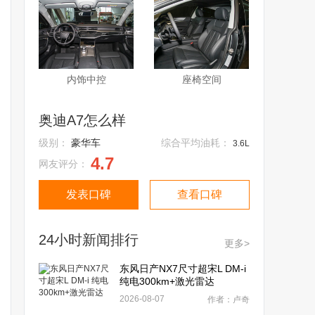
内饰中控
座椅空间
奥迪A7怎么样
级别：
豪华车
综合平均油耗：
3.6L
4.7
网友评分：
发表口碑
查看口碑
24小时新闻排行
更多>
东风日产NX7尺寸超宋L DM-i
纯电300km+激光雷达
2026-08-07
作者：卢奇