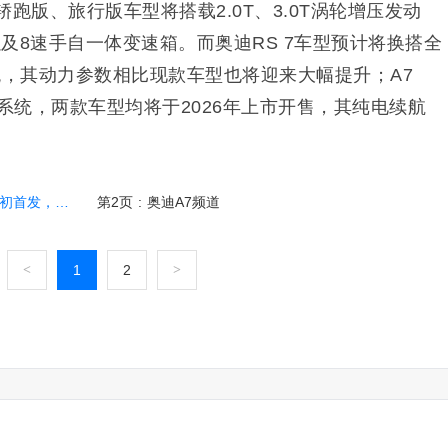
跑版、旅行版车型将搭载2.0T、3.0T涡轮增压发动
及8速手自一体变速箱。而奥迪RS 7车型预计将换搭全
系统，其动力参数相比现款车型也将迎来大幅提升；A7
混系统，两款车型均将于2026年上市开售，其纯电续航
，进口引入
第2页
:
奥迪A7频道
<
1
2
>