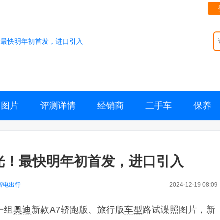
！最快明年初首发，进口引入
图片
评测详情
经销商
二手车
保养
光！最快明年初首发，进口引入
智电出行
2024-12-19 08:09
一组
奥迪
新款A7轿跑版、旅行版
车型
路试谍照图片，新