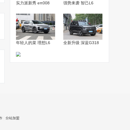
实力派新秀 eπ008
强势来袭 智己L6
年轻人的菜 理想L6
全新升级 深蓝G318
作
分站加盟