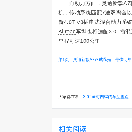
而动力方面，奥迪新款A7轿
机，传动系统匹配7速双离合以
新4.0T V8插电式混合动力
Allroad
车型也将适配3.0T插
里程可达100公里。
第1页
:
奥迪新款A7路试曝光！最快明年初首发
大家都在看：
3.0T全时四驱的车型盘点
相关阅读