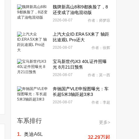
魏牌新高山8和9都换脸了，8
还变成了油电混动版
2026-08-07
作者：师梦琼
上汽大众ID.ERA 5X来了 轴距
比途观L Pro还大
2026-08-07
作者：徐辉
宝马新世代iX3 40L证件照曝
光 8月21日预售
2026-08-07
作者：莫一西
奔驰国产VLE申报图曝光：车
长超5米3轴距超3米3
2026-08-07
作者：李超
车系排行
更多>
1.
奥迪A6L
32.29万起