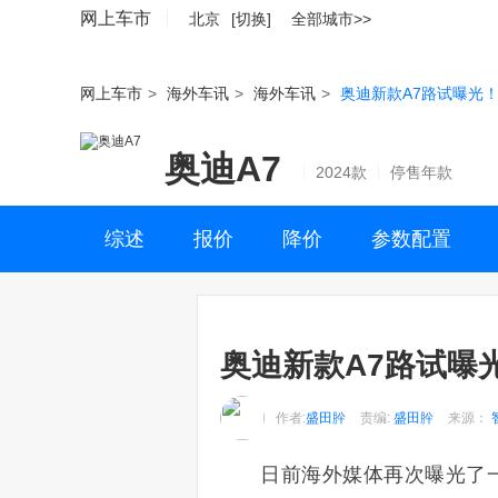
网上车市
北京
[切换]
全部城市>>
网上车市
>
海外车讯
>
海外车讯
>
奥迪新款A7路试曝光
奥迪A7
2024款
停售年款
综述
报价
降价
参数配置
奥迪新款A7路试曝
作者:
盛田肸
责编:
盛田肸
来源：
日前海外媒体再次曝光了