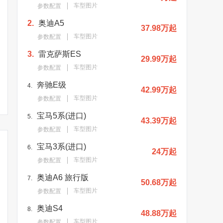
车型图片
参数配置
2.
奥迪A5
37.98万起
车型图片
参数配置
3.
雷克萨斯ES
29.99万起
车型图片
参数配置
奥迪新款A7开启预订！取
奥迪新款A7即将开售！屏
全面涨价！奥
消六缸车型/进口引入
幕尺寸升级/比宝马5系香
A7售58.98
奔驰E级
4.
42.99万起
车型图片
参数配置
宝马5系(进口)
5.
43.39万起
车型图片
参数配置
宝马3系(进口)
6.
24万起
车型图片
参数配置
奥迪A6 旅行版
7.
50.68万起
车型图片
参数配置
奥迪S4
8.
48.88万起
车型图片
参数配置