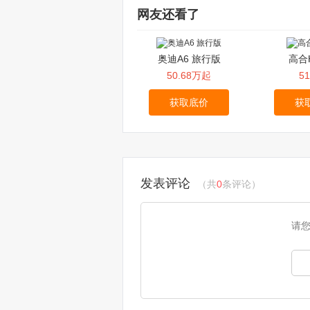
网友还看了
奥迪A6 旅行版
高合H
50.68万起
5
获取底价
获
发表评论
（共
0
条评论）
请