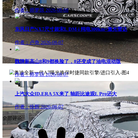
作者：师梦琼
2026-08-08
东风日产NX7尺寸超宋L DM-i 纯电300km+激光雷达
作者：卢奇
2026-08-07
魏牌新高山8和9都换脸了，8还变成了油电混动版
作者：师梦琼
2026-08-07
上汽大众ID.ERA 5X来了 轴距比途观L Pro还大
作者：徐辉
2026-08-07
全部评论