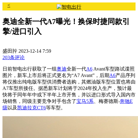
<
奥迪全新一代A7曝光！换保时捷同款引
擎/进口引入
盛田肸
2023-12-14 7:59
203条评论
日前智电出行获取了一组
奥迪
全新一代
A6
Avant车型路试谍照
图片，新车上市后将正式更名为“A7 Avant”，后期
A6
产品序列
将仅推出纯电版车型供消费者选购，其燃油版车型位置也将由
A7车型所接任。据悉新车计划将于2024年投入生产，预计最
快将于同年年中或下半年上市开售，并以进口形式导入国内市
场销售，同级主要竞争对手包含了
宝马5系
、梅赛德斯-
奔驰E
级
以及
凯迪拉克CT6
等车型。