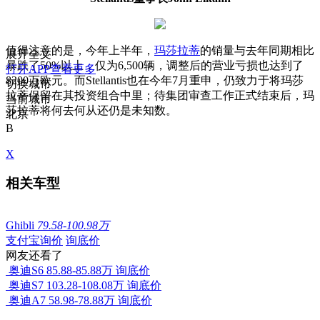
值得注意的是，今年上半年，
玛莎拉蒂
的销量与去年同期相比
展开全文
暴跌了50%以上，仅为6,500辆，调整后的营业亏损也达到了
打开APP查看更多
8200万欧元。而Stellantis也在今年7月重申，仍致力于将玛莎
切换城市
拉蒂保留在其投资组合中里；待集团审查工作正式结束后，玛
当前城市
莎拉蒂将何去何从还仍是未知数。
北京
B
X
相关车型
Ghibli
79.58-100.98万
支付宝询价
询底价
网友还看了
奥迪S6
85.88-85.88万
询底价
奥迪S7
103.28-108.08万
询底价
奥迪A7
58.98-78.88万
询底价