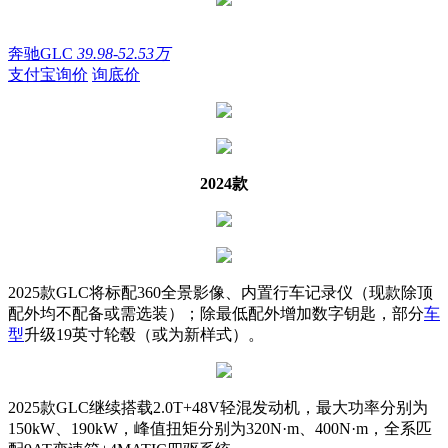
奔驰GLC
39.98-52.53万
支付宝询价
询底价
2024款
2025款GLC将标配360全景影像、内置行车记录仪（现款除顶
配外均不配备或需选装）；除最低配外增加数字钥匙，部分
车
型
升级19英寸轮毂（或为新样式）。
2025款GLC继续搭载2.0T+48V轻混发动机，最大功率分别为
150kW、190kW，峰值扭矩分别为320N·m、400N·m，全系匹