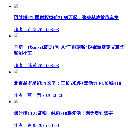
阿维塔07L限时权益价21.99万起，张凌赫成首位车主
作者：卢奇
2026-08-08
全新一代smart精灵1号 以“三电两智”破壁重新定义豪华
智能小车
作者：韩威
2026-08-08
北京越野星钽5X来了：车长5米多+双动力 Pk长城H10
作者：莫一西
2026-08-08
保时捷CEO证实：纯电718将复活！因为奥迪需要
作者：卢奇
2026-08-08