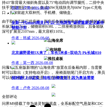
持43°靠背最大倾斜角度以及75°电动四向调节腿托，二排中央
扶手宽度增至255mm，集成50W无线快充与66W Type-C充电
作者：卢奇
2026-08-08
口，并保留超大双杯托、手机槽、储物盒。
由于取消了第三排座椅，新车后备厢利用率提升，常规状态最
全新一代smart精灵1号 以“三电两智”破壁重新定义豪华
长纵深1167mm，储物容积638L，二排座椅放倒后，后备箱纵
智能小车
深可扩展至2107mm，最大容积1105L。
作者：韩威
2026-08-08
山海坐席
收纳箱
北京越野星钽5X来了：车长5米多+双动力 Pk长城H10
推拉桌板
作者：莫一西
2026-08-08
问界M9五座版新增的“山海坐席”放置在后备厢内部，当需要
时可以取出（支持电动开启）。座椅面朝尾门开启方向，乘员
可以坐在椅子上欣赏美景、小憩和钓鱼等。
保时捷CEO证实：纯电718将复活！因为奥迪需要
作者：卢奇
2026-08-08
全部评论
问界M9搭载了华为途灵智能底盘，全系标配空气悬架和CDC