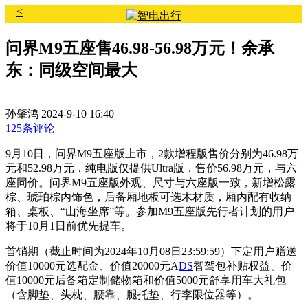
<
问界M9五座售46.98-56.98万元！余承
东：同级空间最大
孙肇鸿
2024-9-10 16:40
125条评论
9月10日，问界M9五座版上市，2款增程版售价分别为46.98万
元和52.98万元，纯电版仅提供Ultra版，售价56.98万元，与六
座同价。问界M9五座版外观、尺寸与六座版一致，
新增松露
棕、琥珀棕内饰色
，后备厢地板可选木材质，厢内配有收纳
箱、桌板、“山海坐席”等。参加M9五座版先行者计划的用户
将于10月1日前优先提车。
首销期（截止时间为2024年10月08日23:59:59）下定用户赠送
价值10000元选配金、价值20000元A
DS
智驾包补贴权益、价
值10000元后备箱定制储物箱和价值5000元舒享用车大礼包
（含脚垫、头枕、腰靠、腿托垫、行李限位器等）。