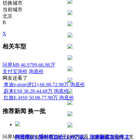
切换城市
当前城市
北京
B
X
相关车型
问界M9
46.9799-66.98万
支付宝询价
询底价
网友还看了
奥迪e-tron(进口)
66.98-72.98万
询底价
蔚来ES8
38.28-44.68万
询底价
红旗E-HS9
50.98-77.98万
询底价
推荐新闻
换一批
问界M9五座版全系标配“女王副驾”以及二排零重力座椅，支
阿维塔07L限时权益价21.99万起，张凌赫成首位车主