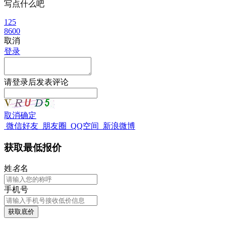
写点什么吧
125
8600
取消
登录
请
登录
后发表评论
取消
确定
微信好友
朋友圈
QQ空间
新浪微博
获取最低报价
姓
名
名
手机号
获取底价