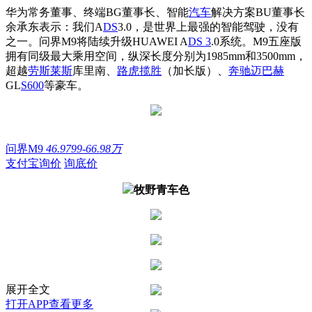
华为常务董事、终端BG董事长、智能
汽车
解决方案BU董事长
余承东表示：
我们A
DS
3.0，是世界上最强的智能驾驶，没有
之一。问界M9将陆续升级HUAWEI A
DS 3
.0系统。M9五座版
拥有同级最大乘用空间，纵深长度分别为1985mm和3500mm，
超越
劳斯莱斯
库里南、
路虎
揽胜
（加长版）、
奔驰
迈巴赫
GL
S600
等豪车。
问界M9
46.9799-66.98万
支付宝询价
询底价
牧野青车色
展开全文
打开APP查看更多