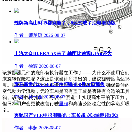
魏牌新高山8和9都换脸了，8还变成了油电混动版
作者：师梦琼
2026-08-07
上汽大众ID.ERA 5X来了 轴距比途观L Pro还大
作者：徐辉
2026-08-07
该扩散器元件的底部有执行器在工作了——为什么不使用它们
来旋转保险杠呢？这正是该设计所提出的，建议旋转度高达16
宝马新世代iX3 40L证件照曝光 8月21日预售
度。据推测，这将允许皮卡控制尾流分离和闭合，确保最佳的
空气动力学流动，无论车厢是否有盖子或是否装有合适的工具
作者：莫一西
2026-08-07
箱。该专利特别指出，可以在“赛道”上实现高水平的下压力，
但日常用户会更被改善行驶
里程
和高速公路稳定性的承诺所吸
引。
奔驰国产VLE申报图曝光：车长超5米3轴距超3米3
作者：李超
2026-08-07