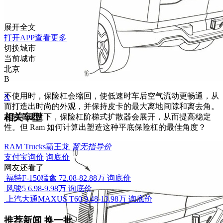
展开全文
打开APP查看更多
切换城市
当前城市
北京
B
不使用时，保险杠会缩回，使低速时车后空气流动更畅通，从
X
而打造出时尚的外观，并保持皮卡的最大离地间隙和离去角。
相关车型
在较高速度下，保险杠阶梯式扩散器会展开，从而提高稳定
性。但 Ram 如何计算出塑造这种平底保险杠的最佳角度？
RAM Trucks霸王龙
暂无指导价
支付宝询价
询底价
网友还看了
福特F-150猛禽
72.08-82.88万
询底价
风骏5
6.98-9.98万
询底价
上汽大通MAXUS T60
9.48-13.98万
询底价
推荐新闻
换一批