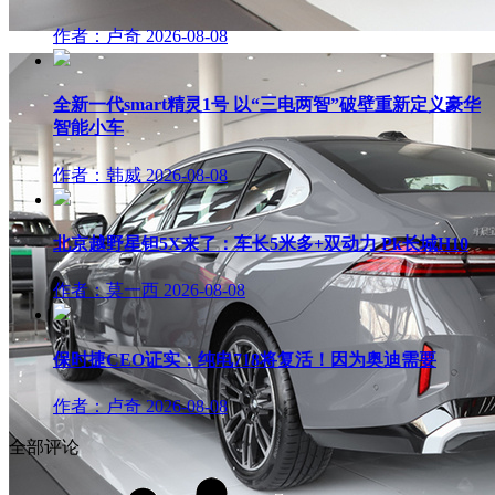
作者：卢奇
2026-08-08
全新一代smart精灵1号 以“三电两智”破壁重新定义豪华
智能小车
作者：韩威
2026-08-08
北京越野星钽5X来了：车长5米多+双动力 Pk长城H10
作者：莫一西
2026-08-08
保时捷CEO证实：纯电718将复活！因为奥迪需要
作者：卢奇
2026-08-08
全部评论