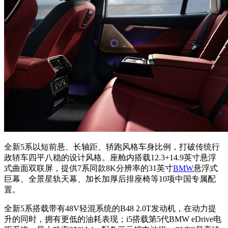
全新5系以短前悬、长轴距、轿跑风格车身比例，打破传统行
政轿车四平八稳的设计风格。座舱内搭载12.3+14.9英寸悬浮
式曲面双联屏，提供7系同款8K分辨率的31英寸
BMW
悬浮式
巨幕、全景星轨天幕、加长加厚后排座椅等10项中国专属配
置。
全新5系搭载带有48V轻混系统的B48 2.0T发动机，在动力提
升的同时，拥有更低的油耗表现；i5搭载第5代BMW eDrive电