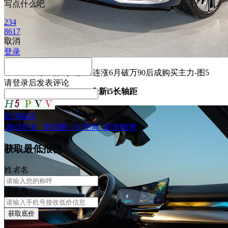
写点什么吧
234
8617
取消
登录
请
登录
后发表评论
全新i5长轴距
取消
确定
微信好友
朋友圈
QQ空间
新浪微博
获取最低报价
姓
名
名
手机号
获取底价