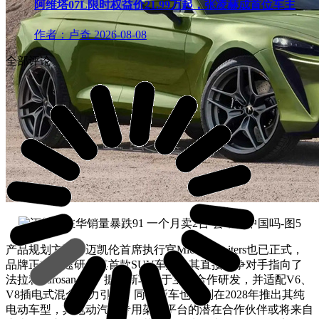
阿维塔07L限时权益价21.99万起，张凌赫成首位车主
作者：卢奇
2026-08-08
全部评论
产品规划方面，迈凯伦首席执行官Michael Leiters也已正式，
品牌正在加速研发其首款SUV车型，其直接竞争对手指向了
法拉利Purosangue。据悉新车将于宝马合作研发，并适配V6、
V8插电式混合动力引擎。同时新车也计划在2028年推出其纯
电动车型，其电动汽车专用架构平台的潜在合作伙伴或将来自