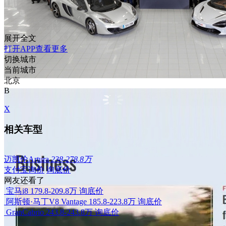
展开全文
打开APP查看更多
切换城市
当前城市
北京
B
X
相关车型
迈凯伦Artura
238-278.8万
支付宝询价
询底价
网友还看了
宝马i8
179.8-209.8万
询底价
阿斯顿·马丁V8 Vantage
185.8-223.8万
询底价
GranCabrio
243.8-243.8万
询底价