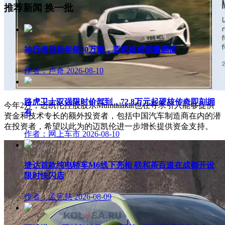
推荐新闻
换一批
神行者目标年销30万辆，要把路虎销量翻倍
作者：卢奇
2026-08-10
路虎卫士驭强限时价驾到，72.8万元起硬核传奇即刻拥
今年2月，迈凯伦控股股东Mumtalakat也在寻求引入能够提供
有
资金和技术专长的额外投资者，包括中国汽车制造商在内的潜
在投资者，希望以此为的迈凯伦进一步增长提供资金支持。
作者：网上车市
2026-08-10
捷达首款纯电轿车M6线下亮相 联和茶百道在成都开设
限时快闪店
作者：孟宪慈
2026-08-09