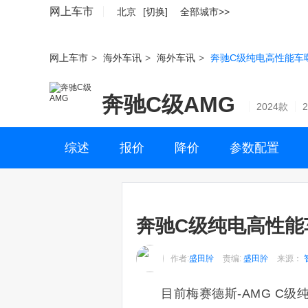
网上车市
北京
[切换]
全部城市>>
网上车市
>
海外车讯
>
海外车讯
>
奔驰C级纯电高性能车曝光
奔驰C级AMG
2024款
综述
报价
降价
参数配置
奔驰C级纯电高性能车
作者:
盛田肸
责编:
盛田肸
来源：
目前梅赛德斯-AMG C