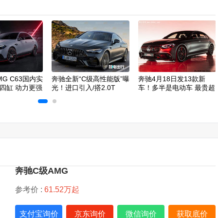
G C63国内实
奔驰全新“C级高性能版”曝
奔驰4月18日发13款新
T四缸 动力更强
光！进口引入/搭2.0T
车！多半是电动车 最贵超
300万
奔驰C级AMG
参考价 :
61.52万起
支付宝询价
京东询价
微信询价
获取底价