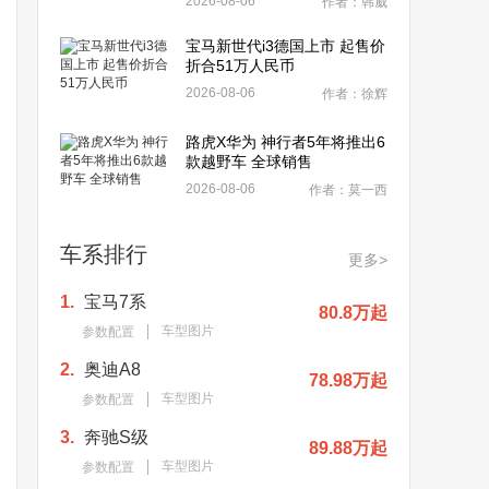
2026-08-06
作者：韩威
宝马新世代i3德国上市 起售价
折合51万人民币
2026-08-06
作者：徐辉
路虎X华为 神行者5年将推出6
款越野车 全球销售
2026-08-06
作者：莫一西
车系排行
更多>
1.
宝马7系
80.8万起
车型图片
参数配置
2.
奥迪A8
78.98万起
车型图片
参数配置
3.
奔驰S级
89.88万起
车型图片
参数配置