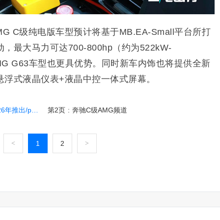
 C级纯电版车型预计将基于MB.​​EA-Small平台所打
大马力可达700-800hp（约为522kW-
MG G63车型也更具优势。同时新车内饰也将提供全新
悬浮式液晶仪表+液晶中控一体式屏幕。
pk M3纯电版
第2页
:
奔驰C级AMG频道
<
1
2
>