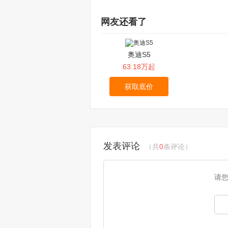
网友还看了
奥迪S5
63.18万起
获取底价
发表评论
（共
0
条评论）
请