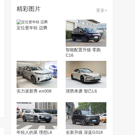
精彩图片
更多>
定位更年轻 迈腾
智能配置升级 零跑
C16
实力派新秀 eπ008
强势来袭 智己L6
年轻人的菜 理想L6
全新升级 深蓝G318