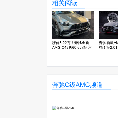
相关阅读
涨价3.22万！奔驰全新
奔驰新款AM
AMG C43售60.6万起 六
拍！换2.0
缸变四缸
奔驰C级AMG频道