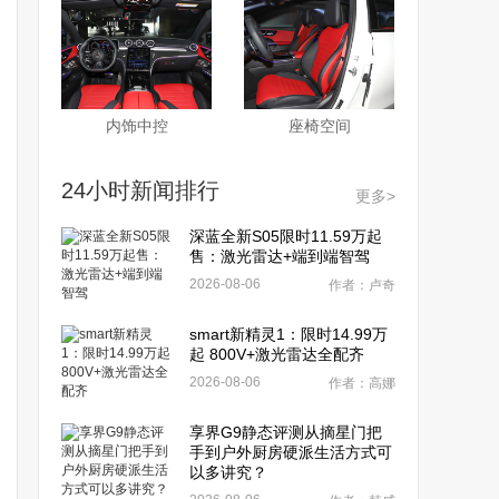
内饰中控
座椅空间
24小时新闻排行
更多>
深蓝全新S05限时11.59万起
售：激光雷达+端到端智驾
2026-08-06
作者：卢奇
smart新精灵1：限时14.99万
起 800V+激光雷达全配齐
2026-08-06
作者：高娜
享界G9静态评测从摘星门把
手到户外厨房硬派生活方式可
以多讲究？