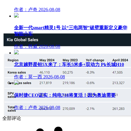
作者：卢奇
2026-08-08
全新一代smart精灵1号 以“三电两智”破壁重新定义豪华
智能小车
作者：韩威
2026-08-08
北京越野星钽5X来了：车长5米多+双动力 Pk长城H10
作者：莫一西
2026-08-08
保时捷CEO证实：纯电718将复活！因为奥迪需要
作者：卢奇
2026-08-08
全部评论