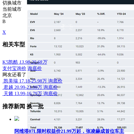
切换城市
当前城市
北京
B
X
相关车型
K5凯酷
13.98-20.68万
支付宝询价
询底价
网友还看了
凯美瑞
17.18-25.98万
询底价
君越
20.99-23.99万
询底价
天籁
13.99-16.79万
询底价
推荐新闻
换一批
阿维塔07L限时权益价21.99万起，张凌赫成首位车主