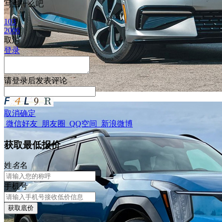
写点什么吧
103
2006
取消
登录
请
登录
后发表评论
取消
确定
微信好友
朋友圈
QQ空间
新浪微博
获取最低报价
姓
名
名
手机号
获取底价