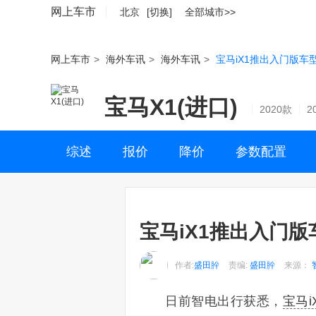
网上车市
北京
[切换]
全部城市>>
网上车市
>
海外车讯
>
海外车讯
>
宝马iX1推出入门版车
宝马X1(进口)
2020款
2
综述
报价
降价
参数配置
宝马iX1推出入门
作者:
盛田肸
责编:
盛田肸
来源：
日前智电出行获悉，
宝马i