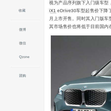
视为产品序列旗下入门级车型，
i
X1
eDrive30车型起售价下
收藏
月上市开售。同时其入门版车
其市场售价也将低于目前国内在售
微博
微信
Qzone
团购