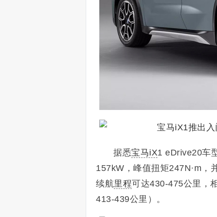
据悉
宝马iX
1 eDriv
157kW，峰值扭矩247N·m，并
续航
里程
可达430-475公里
413-439公里）。