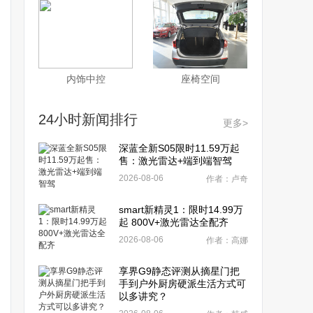
内饰中控
座椅空间
24小时新闻排行
更多>
深蓝全新S05限时11.59万起
售：激光雷达+端到端智驾
2026-08-06
作者：卢奇
smart新精灵1：限时14.99万
起 800V+激光雷达全配齐
2026-08-06
作者：高娜
享界G9静态评测从摘星门把
手到户外厨房硬派生活方式可
以多讲究？