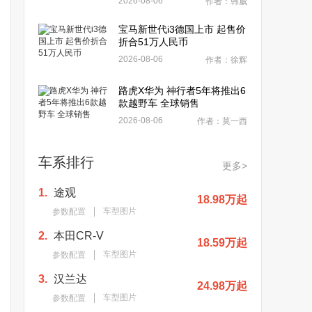
2026-08-06
作者：韩威
宝马新世代i3德国上市 起售价
折合51万人民币
2026-08-06
作者：徐辉
路虎X华为 神行者5年将推出6
款越野车 全球销售
2026-08-06
作者：莫一西
车系排行
更多>
1.
途观
18.98万起
车型图片
参数配置
2.
本田CR-V
18.59万起
车型图片
参数配置
3.
汉兰达
24.98万起
车型图片
参数配置