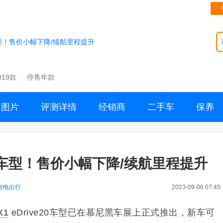
型！售价小幅下降/续航里程提升
019款
停售年款
图片
评测详情
经销商
二手车
保养
版车型！售价小幅下降/续航里程提升
智电出行
2023-09-06 07:45
X1
eDrive20车型已在慕尼黑车展上正式推出，新车可