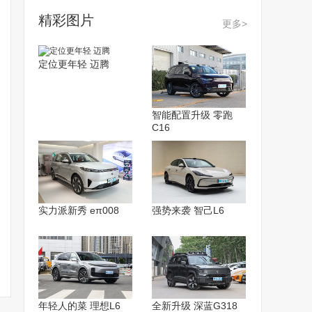
精彩图片
更多>
定位更年轻 迈腾
智能配置升级 零跑
C16
实力派新秀 eπ008
强势来袭 智己L6
年轻人的菜 理想L6
全新升级 深蓝G318