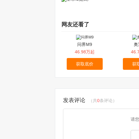
网友还看了
问界M9
奥
46.98万起
46
获取底价
获
发表评论
（共
0
条评论）
请