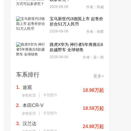
2026-08-06
作者：韩威
宝马新世代i3德国上市 起售价
折合51万人民币
2026-08-06
作者：徐辉
路虎X华为 神行者5年将推出6
款越野车 全球销售
2026-08-06
作者：莫一西
车系排行
更多>
1.
途观
18.98万起
车型图片
参数配置
2.
本田CR-V
18.59万起
车型图片
参数配置
3.
汉兰达
24.98万起