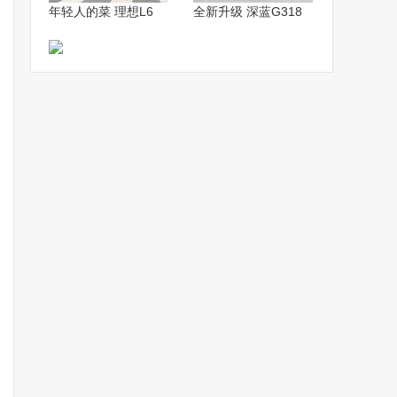
年轻人的菜 理想L6
全新升级 深蓝G318