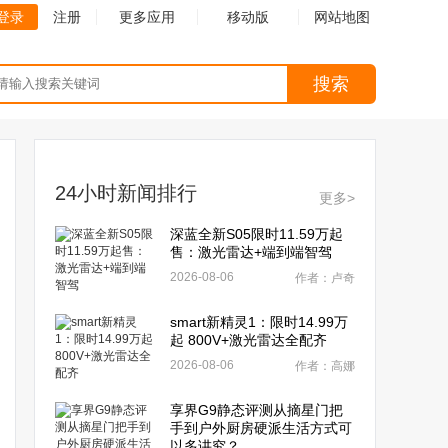
登录
注册
更多应用
移动版
网站地图
搜索
24小时新闻排行
更多>
深蓝全新S05限时11.59万起
售：激光雷达+端到端智驾
2026-08-06
作者：卢奇
smart新精灵1：限时14.99万
起 800V+激光雷达全配齐
2026-08-06
作者：高娜
享界G9静态评测从摘星门把
手到户外厨房硬派生活方式可
以多讲究？