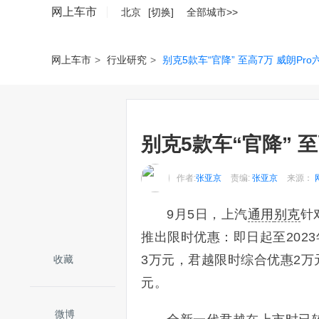
网上车市
北京
[切换]
全部城市>>
网上车市
>
行业研究
>
别克5款车“官降” 至高7万 威朗Pr
别克5款车“官降” 至
作者:
张亚京
责编:
张亚京
来源：
9月5日，上汽
通用
别克
针
推出限时优惠：即日起至2023
3万元，君越限时综合优惠2万
收藏
元。
微博