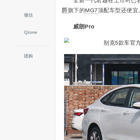
全新一代君越在上市时已
爵
旗下的
MG7
顶配车型还便宜。
微信
威朗Pro
Qzone
团购