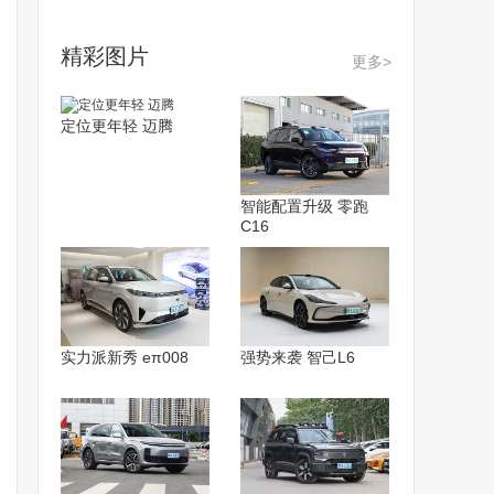
精彩图片
更多>
定位更年轻 迈腾
智能配置升级 零跑
C16
实力派新秀 eπ008
强势来袭 智己L6