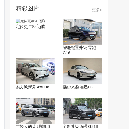
精彩图片
更多>
定位更年轻 迈腾
智能配置升级 零跑
C16
实力派新秀 eπ008
强势来袭 智己L6
年轻人的菜 理想L6
全新升级 深蓝G318