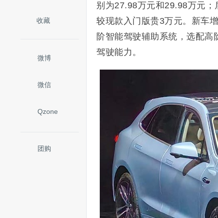
别为27.98万元和29.98万元
较现款入门版贵3万元。新车增加
收藏
阶智能驾驶辅助系统，选配高阶
驾驶能力。
微博
微信
Qzone
团购