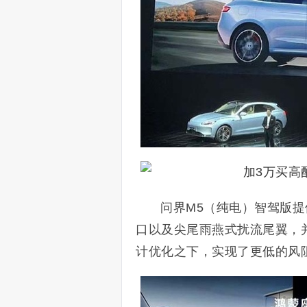
问界M5（纯电）智驾版
口以及尖尾雨燕式扰流尾翼，
计优化之下，实现了更低的风阻：