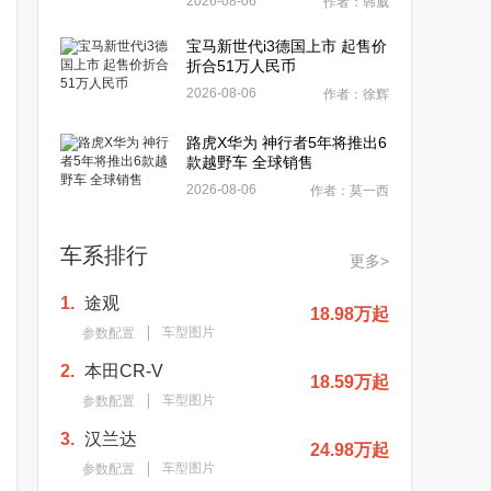
2026-08-06
作者：韩威
宝马新世代i3德国上市 起售价
折合51万人民币
2026-08-06
作者：徐辉
路虎X华为 神行者5年将推出6
款越野车 全球销售
2026-08-06
作者：莫一西
车系排行
更多>
1.
途观
18.98万起
车型图片
参数配置
2.
本田CR-V
18.59万起
车型图片
参数配置
3.
汉兰达
24.98万起
车型图片
参数配置