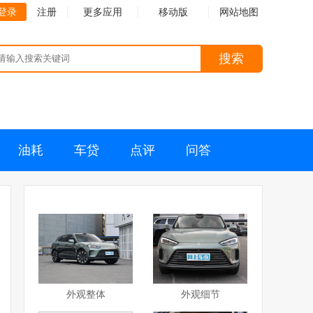
登录
注册
更多应用
移动版
网站地图
搜索
油耗
车贷
点评
问答
外观整体
外观细节