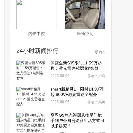
内饰中控
座椅空间
24小时新闻排行
更多>
深蓝全新S05限时11.59万起
售：激光雷达+端到端智驾
2026-08-06
作者：卢奇
smart新精灵1：限时14.99万
起 800V+激光雷达全配齐
2026-08-06
作者：高娜
享界G9静态评测从摘星门把
手到户外厨房硬派生活方式可
以多讲究？