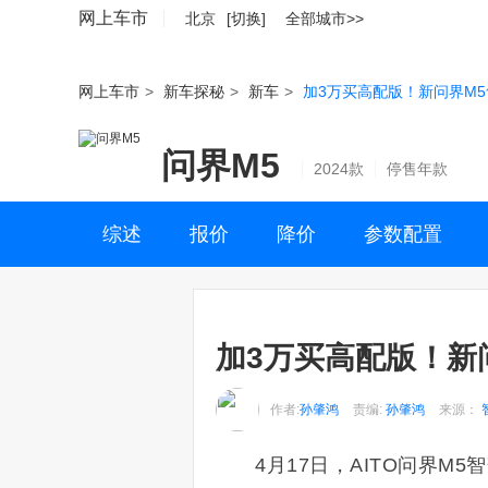
网上车市
北京
[切换]
全部城市>>
网上车市
>
新车探秘
>
新车
>
加3万买高配版！新问界M5售2
问界M5
2024款
停售年款
综述
报价
降价
参数配置
加3万买高配版！新问界
作者:
孙肇鸿
责编:
孙肇鸿
来源：
4月17日，AITO问界M