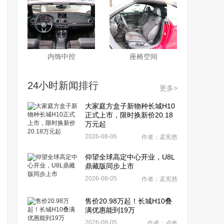
内饰中控
座椅空间
24小时新闻排行
更多>
大家庭方盒子新物种长城H10
正式上市，限时换新价20.18
万元起
2026-08-06
作者：孟宪慈
仰望全球高定中心开业，U8L
鼎藏版同步上市
2026-08-05
作者：孟宪慈
售价20.98万起！长城H10叠
满优惠能到19万
2026-08-05
作者：卢奇