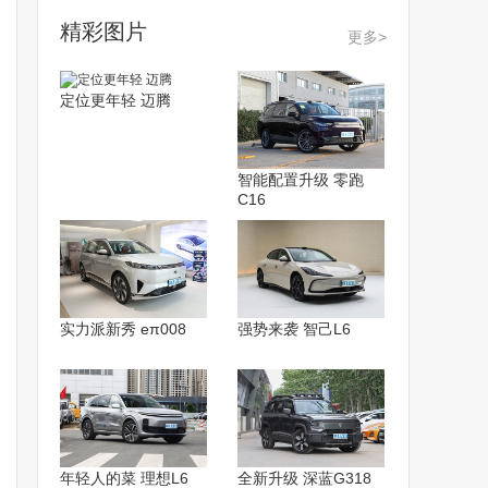
精彩图片
更多>
定位更年轻 迈腾
智能配置升级 零跑
C16
实力派新秀 eπ008
强势来袭 智己L6
年轻人的菜 理想L6
全新升级 深蓝G318