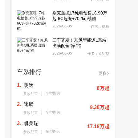
别克至境L7纯电预售16.99万
起 6C超充+702km续航
2026-08-05
作者：徐辉
三车齐发！东风新能源L系端
出满配全“家”福
2026-08-05
作者：孟宪慈
车系排行
更多>
1.
朗逸
8万起
车型图片
参数配置
2.
速腾
9.38万起
车型图片
参数配置
3.
凯美瑞
17.18万起
车型图片
参数配置