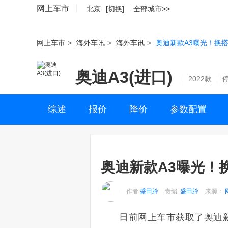
网上车市
北京
[切换]
全部城市>>
网上车市
>
海外车讯
>
海外车讯
>
奥迪新款A3曝光！换搭
奥迪A3(进口)
2022款
综述
报价
降价
参数配置
奥迪新款A3曝光！换
作者:
盛田肸
责编:
盛田肸
来源：
日前网上车市获取了奥迪新